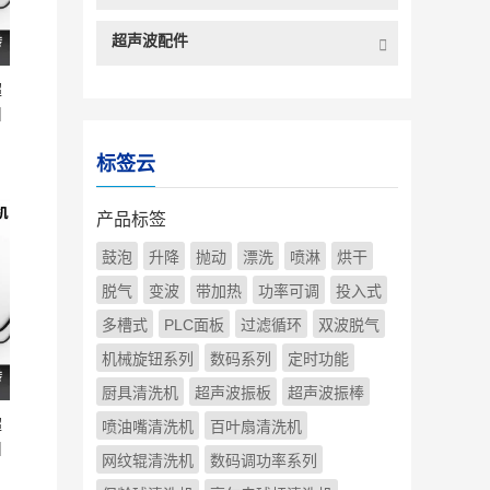
超声波配件
超
|
标签云
产品标签
鼓泡
升降
抛动
漂洗
喷淋
烘干
脱气
变波
带加热
功率可调
投入式
多槽式
PLC面板
过滤循环
双波脱气
机械旋钮系列
数码系列
定时功能
厨具清洗机
超声波振板
超声波振棒
超
喷油嘴清洗机
百叶扇清洗机
|
网纹辊清洗机
数码调功率系列