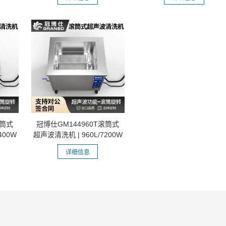
滚筒式
冠博仕GM144960T滚筒式
400W
超声波清洗机 | 960L/7200W
| 工业除...
详细信息