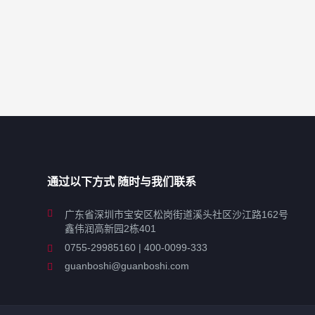
通过以下方式 随时与我们联系
广东省深圳市宝安区松岗街道溪头社区沙江路162号
鑫伟润高新园2栋401
0755-29985160 | 400-0099-333
guanboshi@guanboshi.com