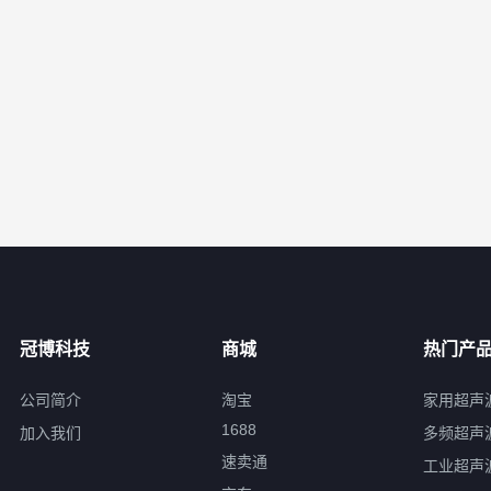
冠博科技
商城
热门产
公司简介
淘宝
家用超声
1688
加入我们
多频超声
速卖通
工业超声