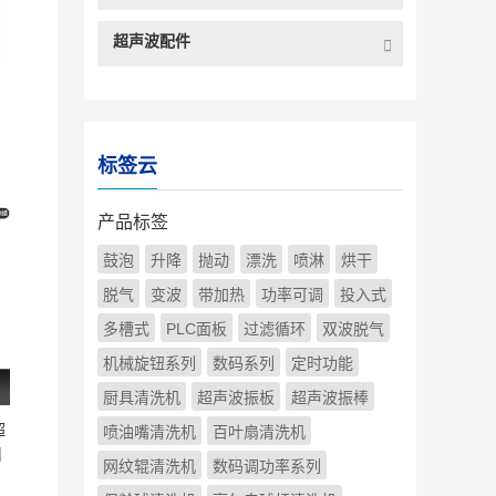
超声波配件
超
标签云
产品标签
鼓泡
升降
抛动
漂洗
喷淋
烘干
脱气
变波
带加热
功率可调
投入式
多槽式
PLC面板
过滤循环
双波脱气
机械旋钮系列
数码系列
定时功能
厨具清洗机
超声波振板
超声波振棒
超
喷油嘴清洗机
百叶扇清洗机
|
网纹辊清洗机
数码调功率系列