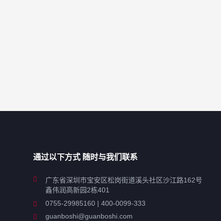
通过以下方式 随时与我们联系
广东省深圳市宝安区松岗街道溪头社区沙江路162号
鑫伟润高新园2栋401
0755-29985160 | 400-0099-333
guanboshi@guanboshi.com