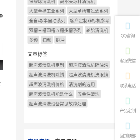
保龄球清洗机
高尔夫球杆清洗机
大型单槽工业系列
大型单槽带过滤系列
全自动/半自动系列
客户定制非标机参考
双槽三槽四槽五槽多槽系列
轮胎清洗机
QQ咨询
多频
扫频
脉冲
文章标签
客服微信
超声波清洗机定制
超声波清洗机除油污
超声波清洗机除锈
超声波清洗机洗眼镜
声
业
超声波清洗机价格
清洗剂的选用
联系电话
超声波清洗机能洗什么
五金件清洗
超声波清洗设备常见故障处理
产品定制
回到顶部