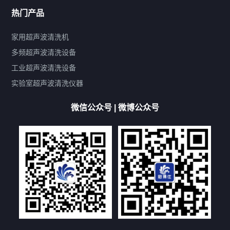
热门产品
产品标签
鼓泡
升降
抛动
漂洗
喷淋
烘干
脱气
变波
家用超声波清洗机
带加热
功率可调
投入式
多槽式
PLC面板
过滤循环
多频超声波清洗设备
双波脱气
机械旋钮系列
数码系列
定时功能
工业超声波清洗设备
厨具清洗机
超声波振板
超声波振棒
喷油嘴清洗机
实验室超声波清洗仪器
百叶扇清洗机
网纹辊清洗机
数码调功率系列
微信公众号 | 微博公众号
保龄球清洗机
高尔夫球杆清洗机
大型单槽工业系列
大型单槽带过滤系列
全自动/半自动系列
客户定制非标机参考
双槽三槽四槽五槽多槽系列
轮胎清洗机
多频
扫频
脉冲
文章标签
超声波清洗机定制
超声波清洗机除油污
超声波清洗机除锈
超声波清洗机洗眼镜