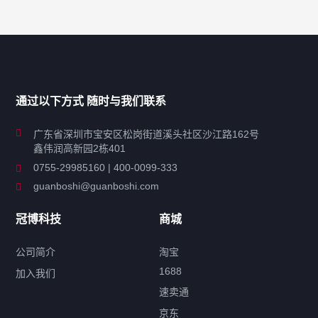
产品分类导航
家用超声波清洗机
通过以下方式 随时与我们联系
商用超声波清洗机
广东省深圳市宝安区松岗街道溪头社区沙江路162号
鑫伟润高新园2栋401
工业超声波清洗设备
0755-29985160 | 400-0099-333
guanboshi@guanboshi.com
特种超声波洗净产品
冠博科技
商城
超声波配件
公司简介
淘宝
1688
加入我们
速卖通
标签云
京东