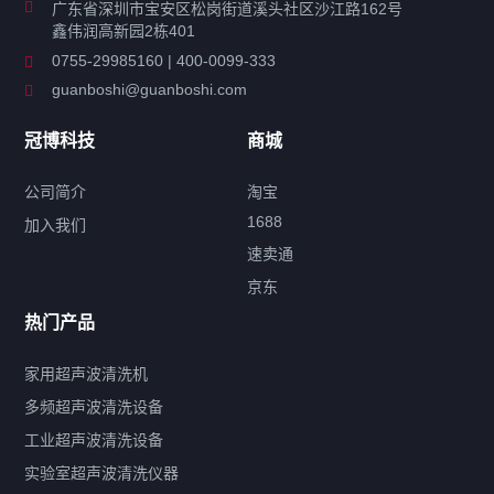
广东省深圳市宝安区松岗街道溪头社区沙江路162号
鑫伟润高新园2栋401
工业超声波清洗设备
0755-29985160 | 400-0099-333
guanboshi@guanboshi.com
特种超声波洗净产品
冠博科技
商城
超声波配件
公司简介
淘宝
1688
加入我们
速卖通
标签云
京东
热门产品
产品标签
鼓泡
升降
抛动
漂洗
喷淋
烘干
脱气
变波
家用超声波清洗机
带加热
功率可调
投入式
多槽式
PLC面板
过滤循环
多频超声波清洗设备
双波脱气
机械旋钮系列
数码系列
定时功能
工业超声波清洗设备
厨具清洗机
超声波振板
超声波振棒
喷油嘴清洗机
实验室超声波清洗仪器