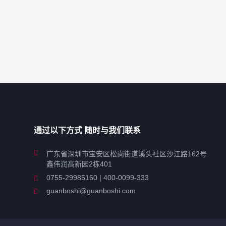
通过以下方式 随时与我们联系
广东省深圳市宝安区松岗街道溪头社区沙江路162号
鑫伟润高新园2栋401
0755-29985160 | 400-0099-333
guanboshi@guanboshi.com