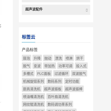
超声波配件
化
标签云
产品标签
鼓泡
升降
抛动
漂洗
喷淋
烘干
脱气
变波
带加热
功率可调
投入式
多槽式
PLC面板
过滤循环
双波脱气
机械旋钮系列
数码系列
定时功能
厨具清洗机
超声波振板
超声波振棒
喷油嘴清洗机
百叶扇清洗机
乳
网纹辊清洗机
数码调功率系列