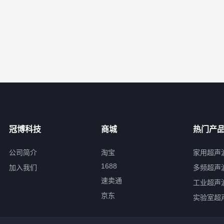
冠博科技
商城
热门产
公司简介
淘宝
家用超声
1688
加入我们
多频超声
速卖通
工业超声
京东
实验室超