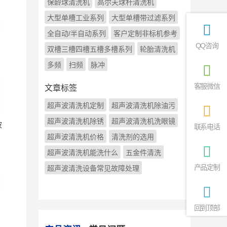
保龄球清洗机
高尔夫球杆清洗机
大型单槽工业系列
大型单槽带过滤系列
全自动/半自动系列
客户定制非标机参考
QQ咨询
双槽三槽四槽五槽多槽系列
轮胎清洗机
多频
扫频
脉冲
客服微信
文章标签
超声波清洗机定制
超声波清洗机除油污
超声波清洗机除锈
超声波清洗机洗眼镜
波
联系电话
超声波清洗机价格
清洗剂的选用
超声波清洗机能洗什么
五金件清洗
产品定制
超声波清洗设备常见故障处理
回到顶部