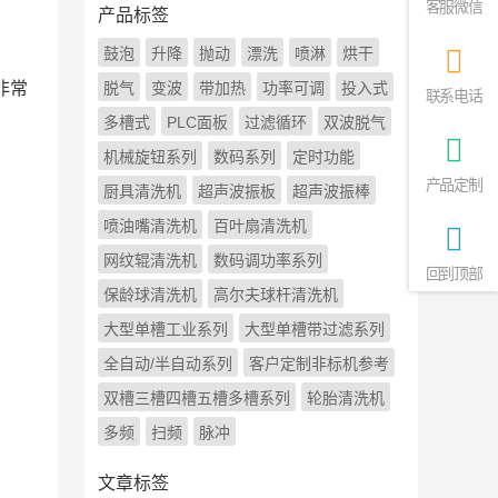
客服微信
产品标签
鼓泡
升降
抛动
漂洗
喷淋
烘干
非常
脱气
变波
带加热
功率可调
投入式
联系电话
多槽式
PLC面板
过滤循环
双波脱气
机械旋钮系列
数码系列
定时功能
产品定制
厨具清洗机
超声波振板
超声波振棒
喷油嘴清洗机
百叶扇清洗机
网纹辊清洗机
数码调功率系列
回到顶部
保龄球清洗机
高尔夫球杆清洗机
大型单槽工业系列
大型单槽带过滤系列
全自动/半自动系列
客户定制非标机参考
双槽三槽四槽五槽多槽系列
轮胎清洗机
多频
扫频
脉冲
。
文章标签