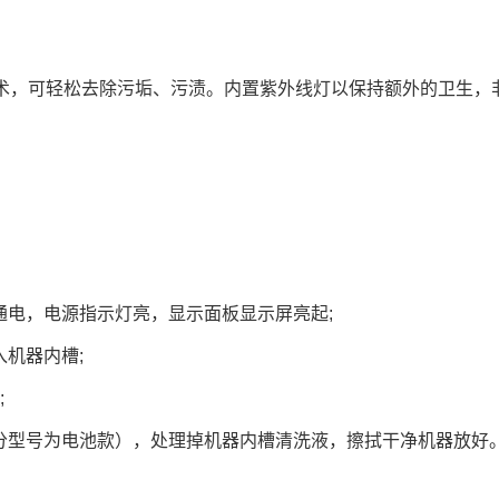
度清洁技术，可轻松去除污垢、污渍。内置紫外线灯以保持额外的卫生，
通电，电源指示灯亮，显示面板显示屏亮起;
入机器内槽;
;
部分型号为电池款），处理掉机器内槽清洗液，擦拭干净机器放好