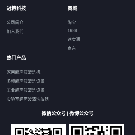
冠博科技
商城
超声波配件
公司简介
淘宝
1688
加入我们
速卖通
标签云
京东
热门产品
产品标签
鼓泡
升降
抛动
漂洗
喷淋
烘干
脱气
变波
家用超声波清洗机
带加热
功率可调
投入式
多槽式
PLC面板
过滤循环
多频超声波清洗设备
双波脱气
机械旋钮系列
数码系列
定时功能
工业超声波清洗设备
厨具清洗机
超声波振板
超声波振棒
喷油嘴清洗机
实验室超声波清洗仪器
百叶扇清洗机
网纹辊清洗机
数码调功率系列
微信公众号 | 微博公众号
保龄球清洗机
高尔夫球杆清洗机
大型单槽工业系列
大型单槽带过滤系列
全自动/半自动系列