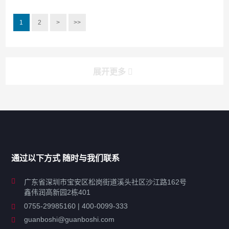
1
2
>
>>
展开更多
产品分类导航
家用超声波清洗机
通过以下方式 随时与我们联系
商用超声波清洗机
广东省深圳市宝安区松岗街道溪头社区沙江路162号
鑫伟润高新园2栋401
工业超声波清洗设备
0755-29985160 | 400-0099-333
guanboshi@guanboshi.com
特种超声波洗净产品