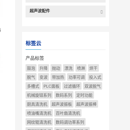
超声波配件
码
标签云
产品标签
鼓泡
升降
抛动
漂洗
喷淋
烘干
脱气
变波
带加热
功率可调
投入式
多槽式
PLC面板
过滤循环
双波脱气
机械旋钮系列
数码系列
定时功能
厨具清洗机
超声波振板
超声波振棒
喷油嘴清洗机
百叶扇清洗机
调
网纹辊清洗机
数码调功率系列