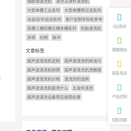
保龄球清洗机
高尔夫球杆清洗机
大型单槽工业系列
大型单槽带过滤系列
全自动/半自动系列
客户定制非标机参考
QQ咨询
双槽三槽四槽五槽多槽系列
轮胎清洗机
多频
扫频
脉冲
客服微信
文章标签
超声波清洗机定制
超声波清洗机除油污
超声波清洗机除锈
超声波清洗机洗眼镜
联系电话
体
超声波清洗机价格
清洗剂的选用
超声波清洗机能洗什么
五金件清洗
产品定制
超声波清洗设备常见故障处理
回到顶部