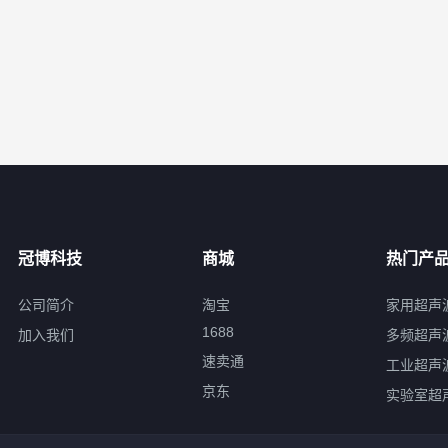
冠博科技
商城
热门产
公司简介
淘宝
家用超声
1688
加入我们
多频超声
速卖通
工业超声
京东
实验室超