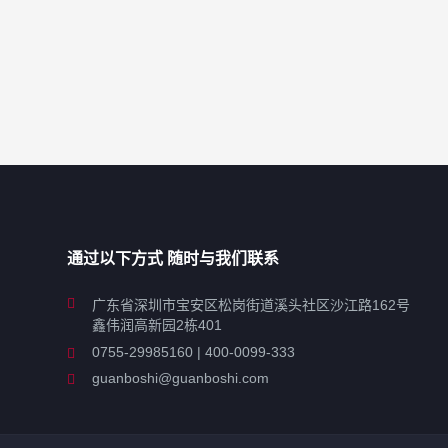
通过以下方式 随时与我们联系
广东省深圳市宝安区松岗街道溪头社区沙江路162号
鑫伟润高新园2栋401
0755-29985160 | 400-0099-333
guanboshi@guanboshi.com