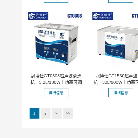
冠博仕GT0303超声波清洗
冠博仕GT1530超声
机｜3.2L/180W｜功率可调
机｜30L/900W｜功率
数码调时带...
码脱气带加...
详细信息
详细信息
1
2
>
>>