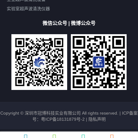
厨具清洗机
超声波振板
超声波振棒
喷油嘴清洗机
实验室超声波清洗仪器
百叶扇清洗机
网纹辊清洗机
数码调功率系列
微信公众号 | 微博公众号
保龄球清洗机
高尔夫球杆清洗机
大型单槽工业系列
大型单槽带过滤系列
全自动/半自动系列
客户定制非标机参考
双槽三槽四槽五槽多槽系列
轮胎清洗机
多频
扫频
脉冲
文章标签
超声波清洗机定制
超声波清洗机除油污
超声波清洗机除锈
超声波清洗机洗眼镜
超声波清洗机价格
清洗剂的选用
超声波清洗机能洗什么
五金件清洗
超声波清洗设备常见故障处理
Copyright © 深圳市冠博科技实业有限公司 All rights reserved. |
ICP备案
号：粤ICP备18131879号-2
|
隐私声明