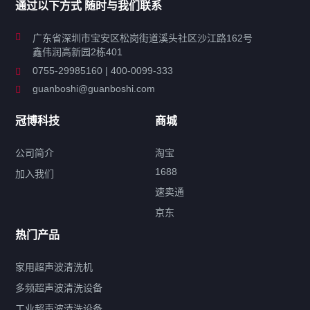
通过以下方式 随时与我们联系
商用超声波清洗机
广东省深圳市宝安区松岗街道溪头社区沙江路162号
鑫伟润高新园2栋401
工业超声波清洗设备
0755-29985160 | 400-0099-333
guanboshi@guanboshi.com
特种超声波洗净产品
冠博科技
商城
超声波配件
公司简介
淘宝
1688
加入我们
速卖通
标签云
京东
热门产品
产品标签
鼓泡
升降
抛动
漂洗
喷淋
烘干
脱气
变波
家用超声波清洗机
带加热
功率可调
投入式
多槽式
PLC面板
过滤循环
多频超声波清洗设备
双波脱气
机械旋钮系列
数码系列
定时功能
工业超声波清洗设备