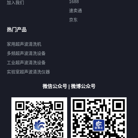
1688
加入我们
速卖通
标签云
京东
热门产品
产品标签
鼓泡
升降
抛动
漂洗
喷淋
烘干
脱气
变波
家用超声波清洗机
带加热
功率可调
投入式
多槽式
PLC面板
过滤循环
多频超声波清洗设备
双波脱气
机械旋钮系列
数码系列
定时功能
工业超声波清洗设备
厨具清洗机
超声波振板
超声波振棒
喷油嘴清洗机
实验室超声波清洗仪器
百叶扇清洗机
网纹辊清洗机
数码调功率系列
微信公众号 | 微博公众号
保龄球清洗机
高尔夫球杆清洗机
大型单槽工业系列
大型单槽带过滤系列
全自动/半自动系列
客户定制非标机参考
双槽三槽四槽五槽多槽系列
轮胎清洗机
多频
扫频
脉冲
文章标签