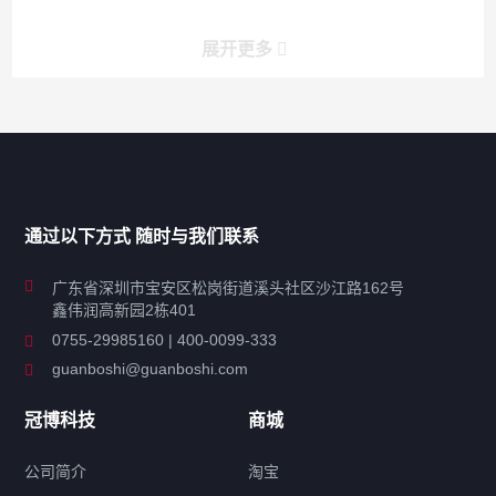
展开更多
产品分类导航
家用超声波清洗机
通过以下方式 随时与我们联系
商用超声波清洗机
广东省深圳市宝安区松岗街道溪头社区沙江路162号
鑫伟润高新园2栋401
工业超声波清洗设备
0755-29985160 | 400-0099-333
guanboshi@guanboshi.com
特种超声波洗净产品
冠博科技
商城
超声波配件
公司简介
淘宝