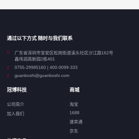
产品分类导航
家用超声波清洗机
通过以下方式 随时与我们联系
商用超声波清洗机
广东省深圳市宝安区松岗街道溪头社区沙江路162号
鑫伟润高新园2栋401
工业超声波清洗设备
0755-29985160 | 400-0099-333
guanboshi@guanboshi.com
特种超声波洗净产品
冠博科技
商城
超声波配件
公司简介
淘宝
1688
加入我们
速卖通
标签云
京东