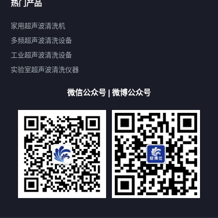
热门产品
产品标签
鼓泡
升降
抛动
漂洗
喷淋
烘干
脱气
变波
家用超声波清洗机
带加热
功率可调
投入式
多槽式
PLC面板
过滤循环
多频超声波清洗设备
双波脱气
机械旋钮系列
数码系列
定时功能
工业超声波清洗设备
厨具清洗机
超声波振板
超声波振棒
喷油嘴清洗机
实验室超声波清洗仪器
百叶扇清洗机
网纹辊清洗机
数码调功率系列
微信公众号 | 微博公众号
保龄球清洗机
高尔夫球杆清洗机
大型单槽工业系列
大型单槽带过滤系列
全自动/半自动系列
客户定制非标机参考
双槽三槽四槽五槽多槽系列
轮胎清洗机
多频
扫频
脉冲
文章标签
超声波清洗机定制
超声波清洗机除油污
超声波清洗机除锈
超声波清洗机洗眼镜
超声波清洗机价格
清洗剂的选用
超声波清洗机能洗什么