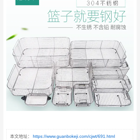
本文地址：
https://www.guanbokeji.com/cjwt/691.html