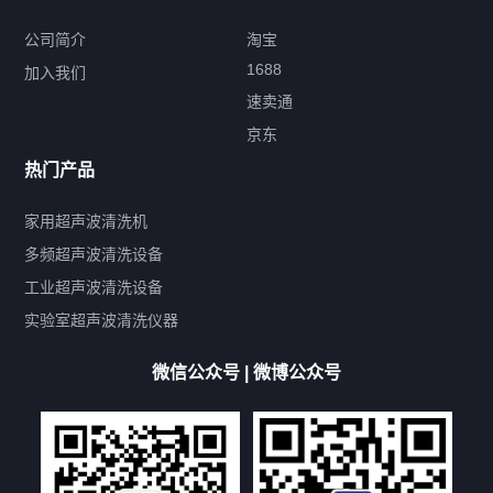
公司简介
淘宝
1688
加入我们
速卖通
标签云
京东
热门产品
产品标签
鼓泡
升降
抛动
漂洗
喷淋
烘干
脱气
变波
家用超声波清洗机
带加热
功率可调
投入式
多槽式
PLC面板
过滤循环
多频超声波清洗设备
双波脱气
机械旋钮系列
数码系列
定时功能
工业超声波清洗设备
厨具清洗机
超声波振板
超声波振棒
喷油嘴清洗机
实验室超声波清洗仪器
百叶扇清洗机
网纹辊清洗机
数码调功率系列
微信公众号 | 微博公众号
保龄球清洗机
高尔夫球杆清洗机
大型单槽工业系列
大型单槽带过滤系列
全自动/半自动系列
客户定制非标机参考
双槽三槽四槽五槽多槽系列
轮胎清洗机
多频
扫频
脉冲