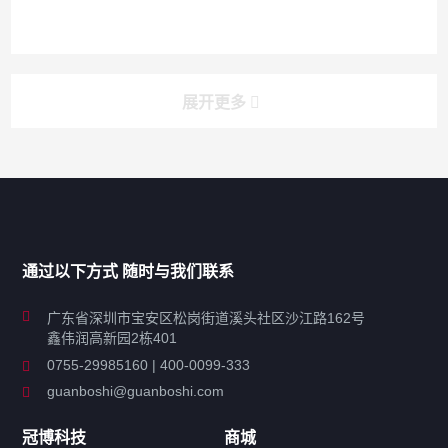
展开更多
产品分类导航
家用超声波清洗机
通过以下方式 随时与我们联系
商用超声波清洗机
广东省深圳市宝安区松岗街道溪头社区沙江路162号
鑫伟润高新园2栋401
工业超声波清洗设备
0755-29985160 | 400-0099-333
guanboshi@guanboshi.com
特种超声波洗净产品
冠博科技
商城
超声波配件