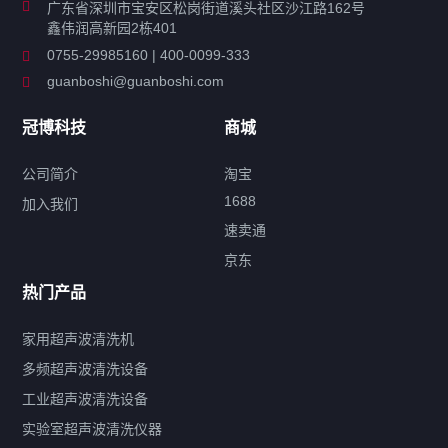
广东省深圳市宝安区松岗街道溪头社区沙江路162号
鑫伟润高新园2栋401
工业超声波清洗设备
0755-29985160 | 400-0099-333
guanboshi@guanboshi.com
特种超声波洗净产品
冠博科技
商城
超声波配件
公司简介
淘宝
1688
加入我们
速卖通
标签云
京东
热门产品
产品标签
鼓泡
升降
抛动
漂洗
喷淋
烘干
脱气
变波
家用超声波清洗机
带加热
功率可调
投入式
多槽式
PLC面板
过滤循环
多频超声波清洗设备
双波脱气
机械旋钮系列
数码系列
定时功能
工业超声波清洗设备
厨具清洗机
超声波振板
超声波振棒
喷油嘴清洗机
实验室超声波清洗仪器