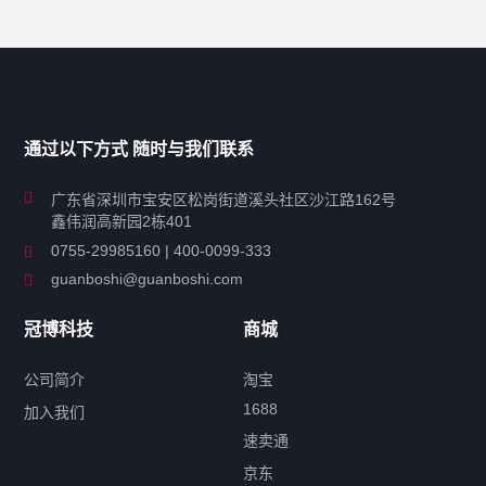
产品分类导航
家用超声波清洗机
通过以下方式 随时与我们联系
商用超声波清洗机
广东省深圳市宝安区松岗街道溪头社区沙江路162号
鑫伟润高新园2栋401
工业超声波清洗设备
0755-29985160 | 400-0099-333
guanboshi@guanboshi.com
特种超声波洗净产品
冠博科技
商城
超声波配件
公司简介
淘宝
1688
加入我们
速卖通
标签云
京东