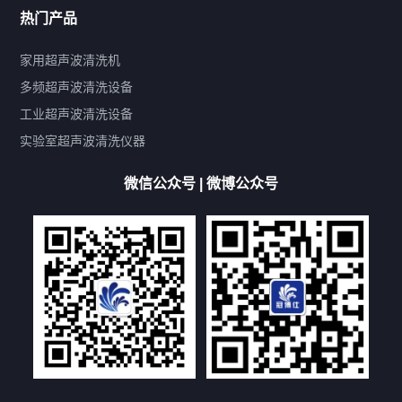
热门产品
产品标签
鼓泡
升降
抛动
漂洗
喷淋
烘干
脱气
变波
家用超声波清洗机
带加热
功率可调
投入式
多槽式
PLC面板
过滤循环
多频超声波清洗设备
双波脱气
机械旋钮系列
数码系列
定时功能
工业超声波清洗设备
厨具清洗机
超声波振板
超声波振棒
喷油嘴清洗机
实验室超声波清洗仪器
百叶扇清洗机
网纹辊清洗机
数码调功率系列
微信公众号 | 微博公众号
保龄球清洗机
高尔夫球杆清洗机
大型单槽工业系列
大型单槽带过滤系列
全自动/半自动系列
客户定制非标机参考
双槽三槽四槽五槽多槽系列
轮胎清洗机
多频
扫频
脉冲
文章标签
超声波清洗机定制
超声波清洗机除油污
超声波清洗机除锈
超声波清洗机洗眼镜