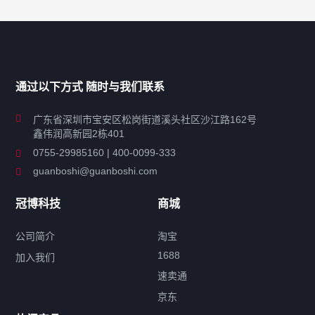
产品分类导航
家用超声波清洗机
通过以下方式 随时与我们联系
商用超声波清洗机
广东省深圳市宝安区松岗街道溪头社区沙江路162号
鑫伟润高新园2栋401
工业超声波清洗设备
0755-29985160 | 400-0099-333
guanboshi@guanboshi.com
特种超声波洗净产品
冠博科技
商城
超声波配件
公司简介
淘宝
1688
加入我们
速卖通
标签云
京东