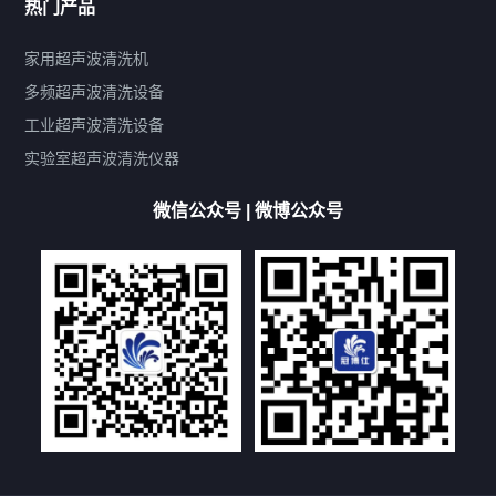
热门产品
产品标签
鼓泡
升降
抛动
漂洗
喷淋
烘干
脱气
变波
家用超声波清洗机
带加热
功率可调
投入式
多槽式
PLC面板
过滤循环
多频超声波清洗设备
双波脱气
机械旋钮系列
数码系列
定时功能
工业超声波清洗设备
厨具清洗机
超声波振板
超声波振棒
喷油嘴清洗机
实验室超声波清洗仪器
百叶扇清洗机
网纹辊清洗机
数码调功率系列
微信公众号 | 微博公众号
保龄球清洗机
高尔夫球杆清洗机
大型单槽工业系列
大型单槽带过滤系列
全自动/半自动系列
客户定制非标机参考
双槽三槽四槽五槽多槽系列
轮胎清洗机
多频
扫频
脉冲
文章标签
超声波清洗机定制
超声波清洗机除油污
超声波清洗机除锈
超声波清洗机洗眼镜
超声波清洗机价格
清洗剂的选用
超声波清洗机能洗什么