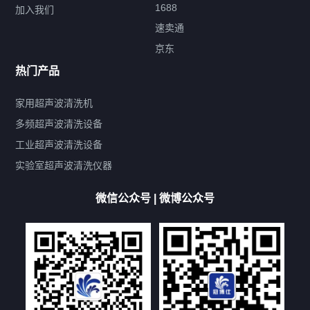
1688
加入我们
速卖通
标签云
京东
热门产品
产品标签
鼓泡
升降
抛动
漂洗
喷淋
烘干
脱气
变波
家用超声波清洗机
带加热
功率可调
投入式
多槽式
PLC面板
过滤循环
多频超声波清洗设备
双波脱气
机械旋钮系列
数码系列
定时功能
工业超声波清洗设备
厨具清洗机
超声波振板
超声波振棒
喷油嘴清洗机
实验室超声波清洗仪器
百叶扇清洗机
网纹辊清洗机
数码调功率系列
微信公众号 | 微博公众号
保龄球清洗机
高尔夫球杆清洗机
大型单槽工业系列
大型单槽带过滤系列
全自动/半自动系列
客户定制非标机参考
双槽三槽四槽五槽多槽系列
轮胎清洗机
多频
扫频
脉冲
文章标签