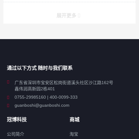
展开更多
产品分类导航
家用超声波清洗机
通过以下方式 随时与我们联系
商用超声波清洗机
广东省深圳市宝安区松岗街道溪头社区沙江路162号
鑫伟润高新园2栋401
工业超声波清洗设备
0755-29985160 | 400-0099-333
guanboshi@guanboshi.com
特种超声波洗净产品
冠博科技
商城
超声波配件
公司简介
淘宝