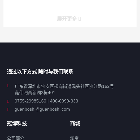
展开更多
产品分类导航
家用超声波清洗机
通过以下方式 随时与我们联系
商用超声波清洗机
广东省深圳市宝安区松岗街道溪头社区沙江路162号
鑫伟润高新园2栋401
工业超声波清洗设备
0755-29985160 | 400-0099-333
guanboshi@guanboshi.com
特种超声波洗净产品
冠博科技
商城
超声波配件
公司简介
淘宝