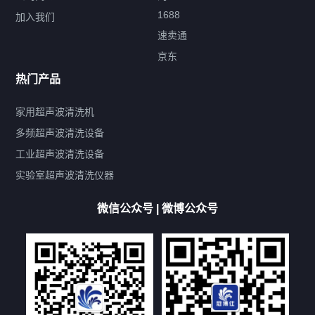
1688
加入我们
速卖通
标签云
京东
热门产品
产品标签
鼓泡
升降
抛动
漂洗
喷淋
烘干
脱气
变波
家用超声波清洗机
带加热
功率可调
投入式
多槽式
PLC面板
过滤循环
多频超声波清洗设备
双波脱气
机械旋钮系列
数码系列
定时功能
工业超声波清洗设备
厨具清洗机
超声波振板
超声波振棒
喷油嘴清洗机
实验室超声波清洗仪器
百叶扇清洗机
网纹辊清洗机
数码调功率系列
微信公众号 | 微博公众号
保龄球清洗机
高尔夫球杆清洗机
大型单槽工业系列
大型单槽带过滤系列
全自动/半自动系列
客户定制非标机参考
双槽三槽四槽五槽多槽系列
轮胎清洗机
多频
扫频
脉冲