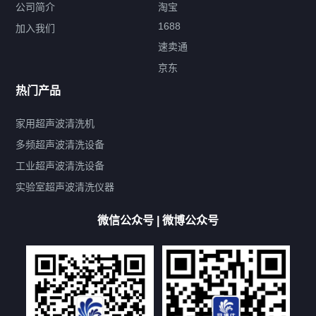
公司简介
淘宝
1688
加入我们
速卖通
标签云
京东
热门产品
产品标签
鼓泡
升降
抛动
漂洗
喷淋
烘干
脱气
变波
家用超声波清洗机
带加热
功率可调
投入式
多槽式
PLC面板
过滤循环
多频超声波清洗设备
双波脱气
机械旋钮系列
数码系列
定时功能
工业超声波清洗设备
厨具清洗机
超声波振板
超声波振棒
喷油嘴清洗机
实验室超声波清洗仪器
百叶扇清洗机
网纹辊清洗机
数码调功率系列
微信公众号 | 微博公众号
保龄球清洗机
高尔夫球杆清洗机
大型单槽工业系列
大型单槽带过滤系列
全自动/半自动系列
客户定制非标机参考
双槽三槽四槽五槽多槽系列
轮胎清洗机
多频
扫频
脉冲