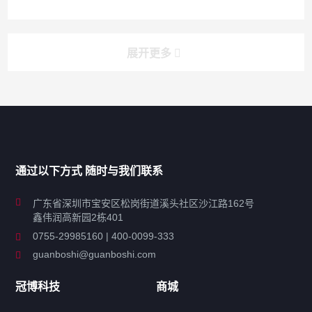
展开更多
产品分类导航
家用超声波清洗机
通过以下方式 随时与我们联系
商用超声波清洗机
广东省深圳市宝安区松岗街道溪头社区沙江路162号
鑫伟润高新园2栋401
工业超声波清洗设备
0755-29985160 | 400-0099-333
guanboshi@guanboshi.com
特种超声波洗净产品
冠博科技
商城
超声波配件