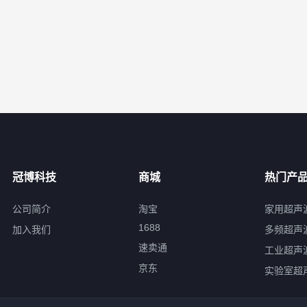
冠博科技
商城
热门产
公司简介
淘宝
家用超声
1688
加入我们
多频超声
速卖通
工业超声
京东
实验室超