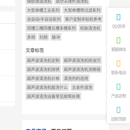
保龄球清洗机
高尔夫球杆清洗机
大型单槽工业系列
大型单槽带过滤系列
全自动/半自动系列
客户定制非标机参考
QQ咨询
双槽三槽四槽五槽多槽系列
轮胎清洗机
多频
扫频
脉冲
客服微信
文章标签
超声波清洗机定制
超声波清洗机除油污
超声波清洗机除锈
超声波清洗机洗眼镜
联系电话
超声波清洗机价格
清洗剂的选用
超声波清洗机能洗什么
五金件清洗
产品定制
超声波清洗设备常见故障处理
回到顶部