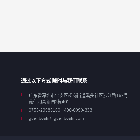
通过以下方式 随时与我们联系
广东省深圳市宝安区松岗街道溪头社区沙江路162号
鑫伟润高新园2栋401
0755-29985160 | 400-0099-333
guanboshi@guanboshi.com