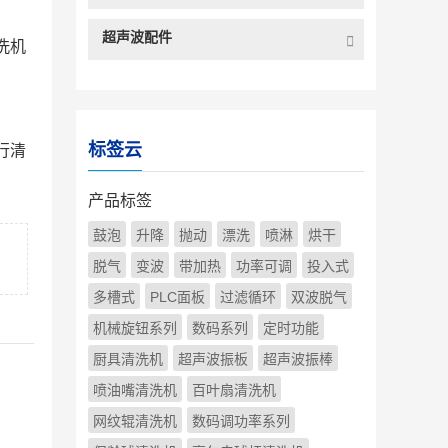
超声波配件
洗机
标签云
行清
产品标签
鼓泡
升降
抛动
漂洗
喷淋
烘干
脱气
变波
带加热
功率可调
投入式
多槽式
PLC面板
过滤循环
双波脱气
机械旋钮系列
数码系列
定时功能
厨具清洗机
超声波振板
超声波振棒
喷油嘴清洗机
百叶扇清洗机
网纹辊清洗机
数码调功率系列