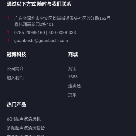
通过以下方式 随时与我们联系
商用超声波清洗机
广东省深圳市宝安区松岗街道溪头社区沙江路162号
鑫伟润高新园2栋401
工业超声波清洗设备
0755-29985160 | 400-0099-333
guanboshi@guanboshi.com
特种超声波洗净产品
冠博科技
商城
超声波配件
公司简介
淘宝
1688
加入我们
速卖通
标签云
京东
热门产品
产品标签
鼓泡
升降
抛动
漂洗
喷淋
烘干
脱气
变波
家用超声波清洗机
带加热
功率可调
投入式
多槽式
PLC面板
过滤循环
多频超声波清洗设备