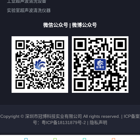
双波脱气
机械旋钮系列
数码系列
定时功能
工业超声波清洗设备
厨具清洗机
超声波振板
超声波振棒
喷油嘴清洗机
实验室超声波清洗仪器
百叶扇清洗机
网纹辊清洗机
数码调功率系列
微信公众号 | 微博公众号
保龄球清洗机
高尔夫球杆清洗机
大型单槽工业系列
大型单槽带过滤系列
全自动/半自动系列
客户定制非标机参考
双槽三槽四槽五槽多槽系列
轮胎清洗机
多频
扫频
脉冲
文章标签
超声波清洗机定制
超声波清洗机除油污
超声波清洗机除锈
超声波清洗机洗眼镜
超声波清洗机价格
清洗剂的选用
超声波清洗机能洗什么
五金件清洗
超声波清洗设备常见故障处理
Copyright © 深圳市冠博科技实业有限公司 All rights reserved. |
ICP备案
号：粤ICP备18131879号-2
|
隐私声明