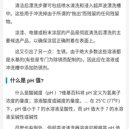
清洁后漂洗步骤可包括喷水清洗和浸入超声波漂洗槽
中。这些用于冲洗掉由于所谓的“拖出”而残留的任何残留
物。
涂漆、电镀或粉末涂层的产品是彻底清洗后漂洗的主
要候选产品，以确保涂层正确附着在表面上。
这又引出了另一点：生锈。由于绝大多数这些溶液都
是水基的(有些是专门为除锈而配制的)，因此应在溶液或
冲洗槽中添加防锈剂。
什么是 pH 值?
什么是酸碱度（pH ）?维基百科将 pH 定义为氢离子
浓度的量度；溶液酸度或碱度的量度。… 在 25°C (77⁰F)
下，pH 值小于 7 的水溶液呈酸性，而 pH 值大于 7 的水溶
液呈碱性或碱性
尽管也有例外，但超声波清洗器溶液可根据其 pH 值