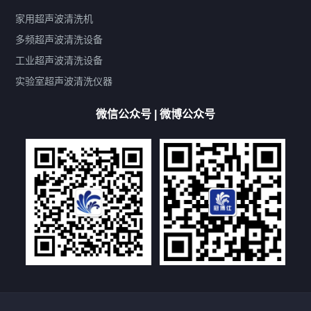
鼓泡
升降
抛动
漂洗
喷淋
烘干
脱气
变波
家用超声波清洗机
带加热
功率可调
投入式
多槽式
PLC面板
过滤循环
多频超声波清洗设备
双波脱气
机械旋钮系列
数码系列
定时功能
工业超声波清洗设备
厨具清洗机
超声波振板
超声波振棒
喷油嘴清洗机
实验室超声波清洗仪器
百叶扇清洗机
网纹辊清洗机
数码调功率系列
微信公众号 | 微博公众号
保龄球清洗机
高尔夫球杆清洗机
大型单槽工业系列
大型单槽带过滤系列
全自动/半自动系列
客户定制非标机参考
双槽三槽四槽五槽多槽系列
轮胎清洗机
多频
扫频
脉冲
文章标签
超声波清洗机定制
超声波清洗机除油污
超声波清洗机除锈
超声波清洗机洗眼镜
超声波清洗机价格
清洗剂的选用
超声波清洗机能洗什么
五金件清洗
超声波清洗设备常见故障处理