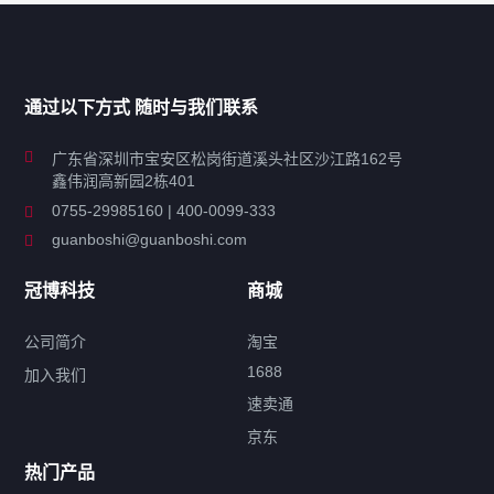
产品分类导航
家用超声波清洗机
通过以下方式 随时与我们联系
商用超声波清洗机
广东省深圳市宝安区松岗街道溪头社区沙江路162号
鑫伟润高新园2栋401
工业超声波清洗设备
0755-29985160 | 400-0099-333
guanboshi@guanboshi.com
特种超声波洗净产品
冠博科技
商城
超声波配件
公司简介
淘宝
1688
加入我们
速卖通
标签云
京东
热门产品
产品标签