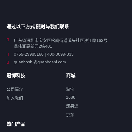
产品分类导航
家用超声波清洗机
通过以下方式 随时与我们联系
商用超声波清洗机
广东省深圳市宝安区松岗街道溪头社区沙江路162号
鑫伟润高新园2栋401
工业超声波清洗设备
0755-29985160 | 400-0099-333
guanboshi@guanboshi.com
特种超声波洗净产品
冠博科技
商城
超声波配件
公司简介
淘宝
1688
加入我们
速卖通
标签云
京东
热门产品
产品标签