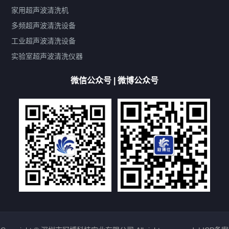
鼓泡
升降
抛动
漂洗
喷淋
烘干
脱气
变波
家用超声波清洗机
带加热
功率可调
投入式
多槽式
PLC面板
过滤循环
多频超声波清洗设备
双波脱气
机械旋钮系列
数码系列
定时功能
工业超声波清洗设备
厨具清洗机
超声波振板
超声波振棒
喷油嘴清洗机
实验室超声波清洗仪器
百叶扇清洗机
网纹辊清洗机
数码调功率系列
微信公众号 | 微博公众号
保龄球清洗机
高尔夫球杆清洗机
大型单槽工业系列
大型单槽带过滤系列
全自动/半自动系列
客户定制非标机参考
双槽三槽四槽五槽多槽系列
轮胎清洗机
多频
扫频
脉冲
文章标签
超声波清洗机定制
超声波清洗机除油污
超声波清洗机除锈
超声波清洗机洗眼镜
超声波清洗机价格
清洗剂的选用
超声波清洗机能洗什么
五金件清洗
超声波清洗设备常见故障处理