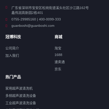
商用超声波清洗机
广东省深圳市宝安区松岗街道溪头社区沙江路162号
鑫伟润高新园2栋401
工业超声波清洗设备
0755-29985160 | 400-0099-333
guanboshi@guanboshi.com
特种超声波洗净产品
冠博科技
商城
超声波配件
公司简介
淘宝
1688
加入我们
速卖通
标签云
京东
热门产品
产品标签
鼓泡
升降
抛动
漂洗
喷淋
烘干
脱气
变波
家用超声波清洗机
带加热
功率可调
投入式
多槽式
PLC面板
过滤循环
多频超声波清洗设备
双波脱气
机械旋钮系列
数码系列
定时功能
工业超声波清洗设备