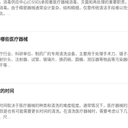
，消毒供应中心(CSSD)承担着医疗器械消毒、灭菌和再处理的重要职责
消毒。由于精密器械通常设计复杂、结构精细，仅靠传统清洁手段难以完
，...
于哪些医疗器械
疗行业、科研单位、制药厂的专用清洗设备，主要用于处理手术刀、镊子
射针头、注射器、试管、玻璃片、换药碗、圆桶、测压器等物品等污染器
等...
械的时间
时间取决于医疗器械的种类和清洗的难度程度。通常情况下，医疗器械的
右，但是也有可能需要更长时间的清洗。在清洗医疗器械时，需要考虑以下几
尺...