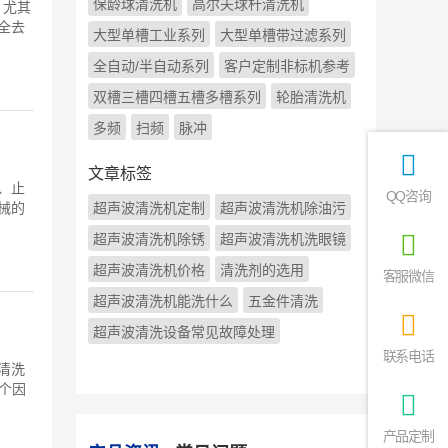
保龄球清洗机
高尔夫球杆清洗机
，尤其
全去
大型单槽工业系列
大型单槽带过滤系列
全自动/半自动系列
客户定制非标机参考
双槽三槽四槽五槽多槽系列
轮胎清洗机
多频
扫频
脉冲
文章标签
、止
QQ咨询
械的
超声波清洗机定制
超声波清洗机除油污
超声波清洗机除锈
超声波清洗机洗眼镜
超声波清洗机价格
清洗剂的选用
客服微信
超声波清洗机能洗什么
五金件清洗
超声波清洗设备常见故障处理
联系电话
清洗
个因
产品定制