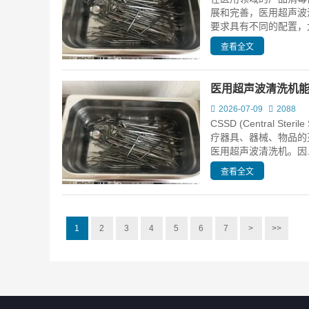
展和完善，医用超声波
要求具有不同的配置，大
查看全文
医用超声波清洗机
2026-07-09
2088
CSSD (Central 
疗器具、器械、物品的
医用超声波清洗机。因..
查看全文
1
2
3
4
5
6
7
>
>>