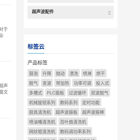
超声波配件
对于
业
标签云
产品标签
鼓泡
升降
抛动
漂洗
喷淋
烘干
脱气
变波
带加热
功率可调
投入式
超声
篇文
多槽式
PLC面板
过滤循环
双波脱气
机械旋钮系列
数码系列
定时功能
厨具清洗机
超声波振板
超声波振棒
喷油嘴清洗机
百叶扇清洗机
网纹辊清洗机
数码调功率系列