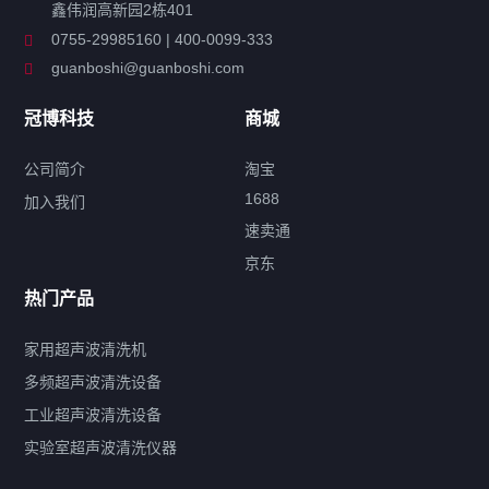
鑫伟润高新园2栋401
工业超声波清洗设备
0755-29985160 | 400-0099-333
guanboshi@guanboshi.com
特种超声波洗净产品
冠博科技
商城
超声波配件
公司简介
淘宝
1688
加入我们
速卖通
标签云
京东
热门产品
产品标签
鼓泡
升降
抛动
漂洗
喷淋
烘干
脱气
变波
家用超声波清洗机
带加热
功率可调
投入式
多槽式
PLC面板
过滤循环
多频超声波清洗设备
双波脱气
机械旋钮系列
数码系列
定时功能
工业超声波清洗设备
厨具清洗机
超声波振板
超声波振棒
喷油嘴清洗机
实验室超声波清洗仪器
百叶扇清洗机
网纹辊清洗机
数码调功率系列