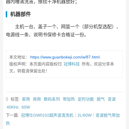
器内槽清洗液，擦拭干净机器放好；
机器部件
主机一台、盖子一个、网篮一个（部分机型选配）、
电源线一条、说明书保修卡合格证一份。
本文地址：
https://www.guanbokeji.com/w/87.html
版权声明：本页面内容版权归
冠博科技
所有，欢迎分享本
文，转载请保留出处！
标签:
家用
商用
数码系列
带加热
定时功能
脱气
变波
40KHz
60W
下一篇:
冠博仕GW0102超声波清洗机｜2L/60W｜变波脱气带加
热