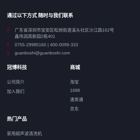
家用超声波清洗机
通过以下方式 随时与我们联系
商用超声波清洗机
广东省深圳市宝安区松岗街道溪头社区沙江路162号
鑫伟润高新园2栋401
工业超声波清洗设备
0755-29985160 | 400-0099-333
guanboshi@guanboshi.com
特种超声波洗净产品
冠博科技
商城
超声波配件
公司简介
淘宝
1688
加入我们
速卖通
标签云
京东
热门产品
产品标签
鼓泡
升降
抛动
漂洗
喷淋
烘干
脱气
变波
家用超声波清洗机