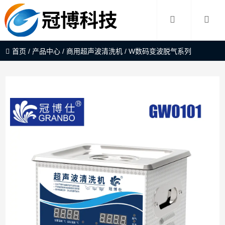
首页
/
产品中心
/
商用超声波清洗机
/
W数码变波脱气系列