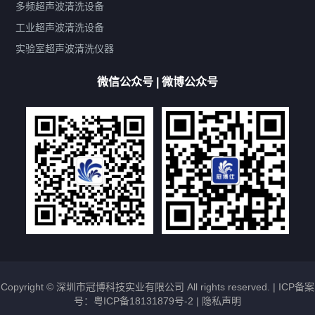
带加热
功率可调
投入式
多槽式
PLC面板
过滤循环
多频超声波清洗设备
双波脱气
机械旋钮系列
数码系列
定时功能
工业超声波清洗设备
厨具清洗机
超声波振板
超声波振棒
喷油嘴清洗机
实验室超声波清洗仪器
百叶扇清洗机
网纹辊清洗机
数码调功率系列
微信公众号 | 微博公众号
保龄球清洗机
高尔夫球杆清洗机
大型单槽工业系列
大型单槽带过滤系列
全自动/半自动系列
客户定制非标机参考
双槽三槽四槽五槽多槽系列
轮胎清洗机
多频
扫频
脉冲
文章标签
超声波清洗机定制
超声波清洗机除油污
超声波清洗机除锈
超声波清洗机洗眼镜
超声波清洗机价格
清洗剂的选用
超声波清洗机能洗什么
五金件清洗
超声波清洗设备常见故障处理
Copyright © 深圳市冠博科技实业有限公司 All rights reserved. |
ICP备案
号：粤ICP备18131879号-2
|
隐私声明