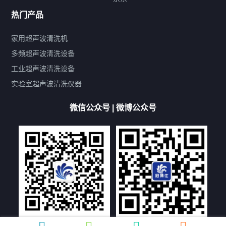
热门产品
产品标签
鼓泡
升降
抛动
漂洗
喷淋
烘干
脱气
变波
家用超声波清洗机
带加热
功率可调
投入式
多槽式
PLC面板
过滤循环
多频超声波清洗设备
双波脱气
机械旋钮系列
数码系列
定时功能
工业超声波清洗设备
厨具清洗机
超声波振板
超声波振棒
喷油嘴清洗机
实验室超声波清洗仪器
百叶扇清洗机
网纹辊清洗机
数码调功率系列
微信公众号 | 微博公众号
保龄球清洗机
高尔夫球杆清洗机
大型单槽工业系列
大型单槽带过滤系列
全自动/半自动系列
客户定制非标机参考
双槽三槽四槽五槽多槽系列
轮胎清洗机
多频
扫频
脉冲
文章标签
超声波清洗机定制
超声波清洗机除油污
超声波清洗机除锈
超声波清洗机洗眼镜