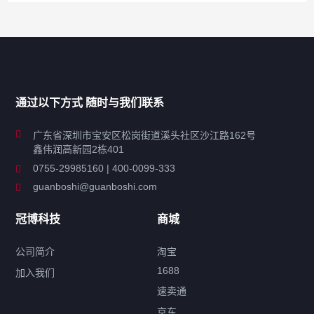
产品分类导航
家用超声波清洗机
通过以下方式 随时与我们联系
商用超声波清洗机
广东省深圳市宝安区松岗街道溪头社区沙江路162号
鑫伟润高新园2栋401
工业超声波清洗设备
0755-29985160 | 400-0099-333
guanboshi@guanboshi.com
特种超声波洗净产品
冠博科技
商城
超声波配件
公司简介
淘宝
1688
加入我们
速卖通
标签云
京东