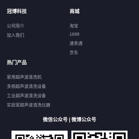
冠博科技
商城
超声波配件
公司简介
淘宝
1688
加入我们
速卖通
标签云
京东
热门产品
产品标签
鼓泡
升降
抛动
漂洗
喷淋
烘干
脱气
变波
家用超声波清洗机
带加热
功率可调
投入式
多槽式
PLC面板
过滤循环
多频超声波清洗设备
双波脱气
机械旋钮系列
数码系列
定时功能
工业超声波清洗设备
厨具清洗机
超声波振板
超声波振棒
喷油嘴清洗机
实验室超声波清洗仪器
百叶扇清洗机
网纹辊清洗机
数码调功率系列
微信公众号 | 微博公众号
保龄球清洗机
高尔夫球杆清洗机
大型单槽工业系列
大型单槽带过滤系列
全自动/半自动系列