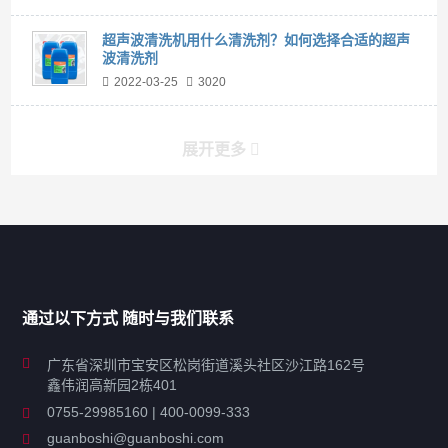
超声波清洗机用什么清洗剂？如何选择合适的超声
波清洗剂
2022-03-25
3020
展开更多
产品分类导航
家用超声波清洗机
通过以下方式 随时与我们联系
商用超声波清洗机
广东省深圳市宝安区松岗街道溪头社区沙江路162号
鑫伟润高新园2栋401
工业超声波清洗设备
0755-29985160 | 400-0099-333
guanboshi@guanboshi.com
特种超声波洗净产品