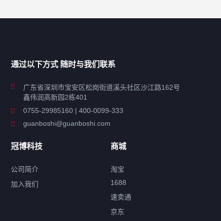
产品分类导航
家用超声波清洗机
通过以下方式 随时与我们联系
商用超声波清洗机
广东省深圳市宝安区松岗街道溪头社区沙江路162号
鑫伟润高新园2栋401
工业超声波清洗设备
0755-29985160 | 400-0099-333
guanboshi@guanboshi.com
特种超声波洗净产品
冠博科技
商城
超声波配件
公司简介
淘宝
1688
加入我们
速卖通
标签云
京东