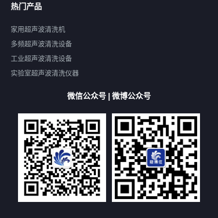
热门产品
产品标签
鼓泡
升降
抛动
漂洗
喷淋
烘干
脱气
变波
家用超声波清洗机
带加热
功率可调
投入式
多槽式
PLC面板
过滤循环
多频超声波清洗设备
双波脱气
机械旋钮系列
数码系列
定时功能
工业超声波清洗设备
厨具清洗机
超声波振板
超声波振棒
喷油嘴清洗机
实验室超声波清洗仪器
百叶扇清洗机
网纹辊清洗机
数码调功率系列
微信公众号 | 微博公众号
保龄球清洗机
高尔夫球杆清洗机
大型单槽工业系列
大型单槽带过滤系列
全自动/半自动系列
客户定制非标机参考
双槽三槽四槽五槽多槽系列
轮胎清洗机
多频
扫频
脉冲
文章标签
超声波清洗机定制
超声波清洗机除油污
超声波清洗机除锈
超声波清洗机洗眼镜
超声波清洗机价格
清洗剂的选用
超声波清洗机能洗什么