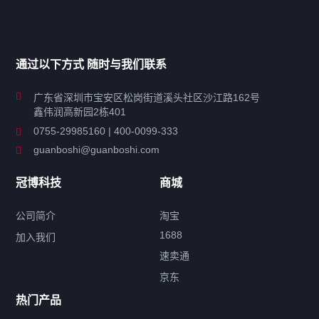
产品分类导航
家用超声波清洗机
通过以下方式 随时与我们联系
商用超声波清洗机
广东省深圳市宝安区松岗街道溪头社区沙江路162号
鑫伟润高新园2栋401
工业超声波清洗设备
0755-29985160 | 400-0099-333
guanboshi@guanboshi.com
特种超声波洗净产品
冠博科技
商城
超声波配件
公司简介
淘宝
1688
加入我们
速卖通
标签云
京东
热门产品
产品标签