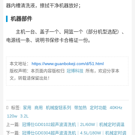
器内槽清洗液，擦拭干净机器放好；
机器部件
主机一台、盖子一个、网篮一个（部分机型选配）、
电源线一条、说明书保修卡合格证一份。
本文地址：
https://www.guanbokeji.com/d/51.html
版权声明：本页面内容版权归
冠博科技
所有，欢迎分享本
文，转载请保留出处！
标签:
家用
商用
机械旋钮系列
带加热
定时功能
40KHz
120w
3.2L
上一篇:
冠博仕GD0102超声波清洗机｜2L/60W｜机械定时调温
下一篇:
冠博仕GD0304超声波清洗机｜4.5L/180W｜机械定时调