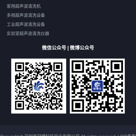
鼓泡
升降
抛动
漂洗
喷淋
烘干
脱气
变波
家用超声波清洗机
带加热
功率可调
投入式
多槽式
PLC面板
过滤循环
多频超声波清洗设备
双波脱气
机械旋钮系列
数码系列
定时功能
工业超声波清洗设备
厨具清洗机
超声波振板
超声波振棒
喷油嘴清洗机
实验室超声波清洗仪器
百叶扇清洗机
网纹辊清洗机
数码调功率系列
微信公众号 | 微博公众号
保龄球清洗机
高尔夫球杆清洗机
大型单槽工业系列
大型单槽带过滤系列
全自动/半自动系列
客户定制非标机参考
双槽三槽四槽五槽多槽系列
轮胎清洗机
多频
扫频
脉冲
文章标签
超声波清洗机定制
超声波清洗机除油污
超声波清洗机除锈
超声波清洗机洗眼镜
超声波清洗机价格
清洗剂的选用
超声波清洗机能洗什么
五金件清洗
超声波清洗设备常见故障处理