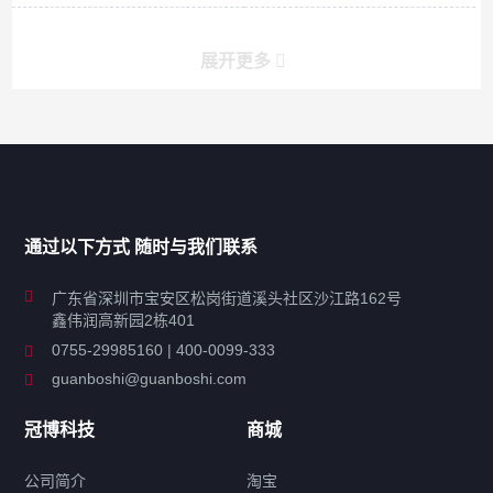
展开更多
产品分类导航
家用超声波清洗机
通过以下方式 随时与我们联系
商用超声波清洗机
广东省深圳市宝安区松岗街道溪头社区沙江路162号
鑫伟润高新园2栋401
工业超声波清洗设备
0755-29985160 | 400-0099-333
guanboshi@guanboshi.com
特种超声波洗净产品
冠博科技
商城
超声波配件
公司简介
淘宝