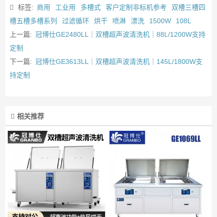
标签:
商用
工业用
多槽式
客户定制非标机参考
双槽三槽四
槽五槽多槽系列
过滤循环
烘干
喷淋
漂洗
1500W
108L
上一篇:
冠博仕GE2480LL｜双槽超声波清洗机｜88L/1200W支持
定制
下一篇:
冠博仕GE3613LL｜双槽超声波清洗机｜145L/1800W支
持定制
相关推荐