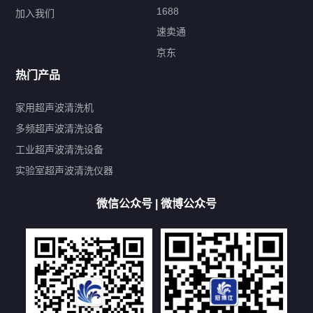
1688
加入我们
速卖通
标签云
京东
热门产品
产品标签
鼓泡
升降
抛动
漂洗
喷淋
烘干
脱气
变波
家用超声波清洗机
带加热
功率可调
投入式
多槽式
PLC面板
过滤循环
多频超声波清洗设备
双波脱气
机械旋钮系列
数码系列
定时功能
工业超声波清洗设备
厨具清洗机
超声波振板
超声波振棒
喷油嘴清洗机
实验室超声波清洗仪器
百叶扇清洗机
网纹辊清洗机
数码调功率系列
微信公众号 | 微博公众号
保龄球清洗机
高尔夫球杆清洗机
大型单槽工业系列
大型单槽带过滤系列
全自动/半自动系列
客户定制非标机参考
双槽三槽四槽五槽多槽系列
轮胎清洗机
多频
扫频
脉冲
文章标签