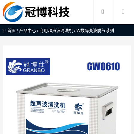
首页
/
产品中心
/
商用超声波清洗机
/
W数码变波脱气系列