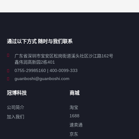
产品分类导航
家用超声波清洗机
通过以下方式 随时与我们联系
商用超声波清洗机
广东省深圳市宝安区松岗街道溪头社区沙江路162号
鑫伟润高新园2栋401
工业超声波清洗设备
0755-29985160 | 400-0099-333
guanboshi@guanboshi.com
特种超声波洗净产品
冠博科技
商城
超声波配件
公司简介
淘宝
1688
加入我们
速卖通
标签云
京东