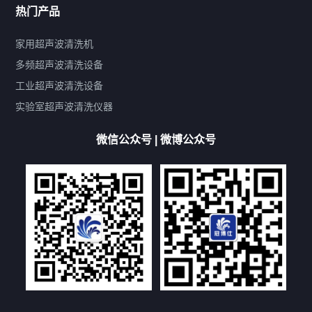
热门产品
产品标签
鼓泡
升降
抛动
漂洗
喷淋
烘干
脱气
变波
家用超声波清洗机
带加热
功率可调
投入式
多槽式
PLC面板
过滤循环
多频超声波清洗设备
双波脱气
机械旋钮系列
数码系列
定时功能
工业超声波清洗设备
厨具清洗机
超声波振板
超声波振棒
喷油嘴清洗机
实验室超声波清洗仪器
百叶扇清洗机
网纹辊清洗机
数码调功率系列
微信公众号 | 微博公众号
保龄球清洗机
高尔夫球杆清洗机
大型单槽工业系列
大型单槽带过滤系列
全自动/半自动系列
客户定制非标机参考
双槽三槽四槽五槽多槽系列
轮胎清洗机
多频
扫频
脉冲
文章标签
超声波清洗机定制
超声波清洗机除油污
超声波清洗机除锈
超声波清洗机洗眼镜