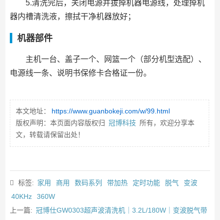
5.清洗完后，关闭电源并拔掉机器电源线，处理掉机
器内槽清洗液，擦拭干净机器放好；
机器部件
主机一台、盖子一个、网篮一个（部分机型选配）、
电源线一条、说明书保修卡合格证一份。
本文地址：
https://www.guanbokeji.com/w/99.html
版权声明：本页面内容版权归
冠博科技
所有，欢迎分享本
文，转载请保留出处！
标签:
家用
商用
数码系列
带加热
定时功能
脱气
变波
40KHz
360W
上一篇:
冠博仕GW0303超声波清洗机｜3.2L/180W｜变波脱气带