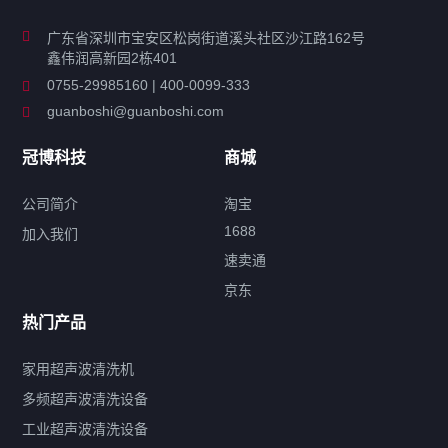
商用超声波清洗机
广东省深圳市宝安区松岗街道溪头社区沙江路162号
鑫伟润高新园2栋401
工业超声波清洗设备
0755-29985160 | 400-0099-333
guanboshi@guanboshi.com
特种超声波洗净产品
冠博科技
商城
超声波配件
公司简介
淘宝
1688
加入我们
速卖通
标签云
京东
热门产品
产品标签
鼓泡
升降
抛动
漂洗
喷淋
烘干
脱气
变波
家用超声波清洗机
带加热
功率可调
投入式
多槽式
PLC面板
过滤循环
多频超声波清洗设备
双波脱气
机械旋钮系列
数码系列
定时功能
工业超声波清洗设备