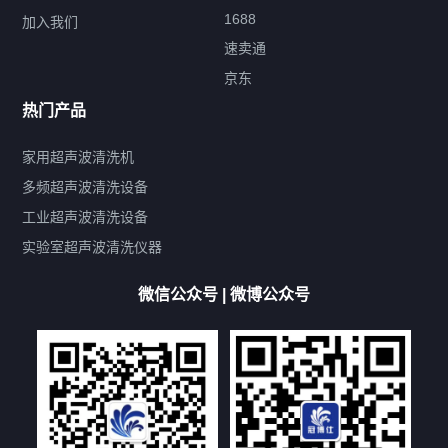
1688
加入我们
速卖通
标签云
京东
热门产品
产品标签
鼓泡
升降
抛动
漂洗
喷淋
烘干
脱气
变波
家用超声波清洗机
带加热
功率可调
投入式
多槽式
PLC面板
过滤循环
多频超声波清洗设备
双波脱气
机械旋钮系列
数码系列
定时功能
工业超声波清洗设备
厨具清洗机
超声波振板
超声波振棒
喷油嘴清洗机
实验室超声波清洗仪器
百叶扇清洗机
网纹辊清洗机
数码调功率系列
微信公众号 | 微博公众号
保龄球清洗机
高尔夫球杆清洗机
大型单槽工业系列
大型单槽带过滤系列
全自动/半自动系列
客户定制非标机参考
双槽三槽四槽五槽多槽系列
轮胎清洗机
多频
扫频
脉冲
文章标签