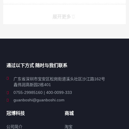
展开更多
产品分类导航
家用超声波清洗机
通过以下方式 随时与我们联系
商用超声波清洗机
广东省深圳市宝安区松岗街道溪头社区沙江路162号
鑫伟润高新园2栋401
工业超声波清洗设备
0755-29985160 | 400-0099-333
guanboshi@guanboshi.com
特种超声波洗净产品
冠博科技
商城
超声波配件
公司简介
淘宝