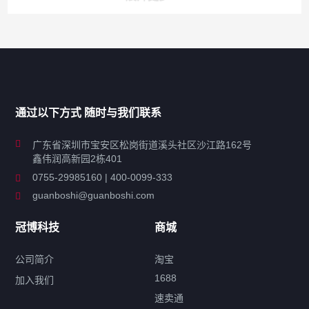
产品分类导航
家用超声波清洗机
通过以下方式 随时与我们联系
商用超声波清洗机
广东省深圳市宝安区松岗街道溪头社区沙江路162号
鑫伟润高新园2栋401
工业超声波清洗设备
0755-29985160 | 400-0099-333
guanboshi@guanboshi.com
特种超声波洗净产品
冠博科技
商城
超声波配件
公司简介
淘宝
1688
加入我们
速卖通