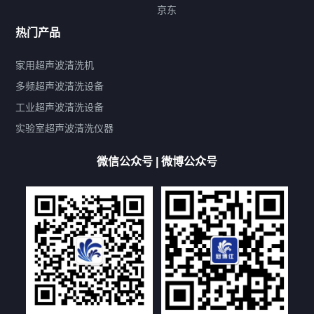
标签云
京东
热门产品
产品标签
鼓泡
升降
抛动
漂洗
喷淋
烘干
脱气
变波
家用超声波清洗机
带加热
功率可调
投入式
多槽式
PLC面板
过滤循环
多频超声波清洗设备
双波脱气
机械旋钮系列
数码系列
定时功能
工业超声波清洗设备
厨具清洗机
超声波振板
超声波振棒
喷油嘴清洗机
实验室超声波清洗仪器
百叶扇清洗机
网纹辊清洗机
数码调功率系列
微信公众号 | 微博公众号
保龄球清洗机
高尔夫球杆清洗机
大型单槽工业系列
大型单槽带过滤系列
全自动/半自动系列
客户定制非标机参考
双槽三槽四槽五槽多槽系列
轮胎清洗机
多频
扫频
脉冲
文章标签
超声波清洗机定制
超声波清洗机除油污