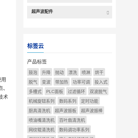
超声波配件
标签云
产品标签
鼓泡
升降
抛动
漂洗
喷淋
烘干
使用
脱气
变波
带加热
功率可调
投入式
点、
多槽式
PLC面板
过滤循环
双波脱气
技术
机械旋钮系列
数码系列
定时功能
厨具清洗机
超声波振板
超声波振棒
喷油嘴清洗机
百叶扇清洗机
网纹辊清洗机
数码调功率系列