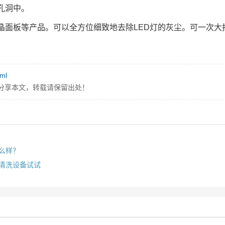
孔洞中。
晶面板等产品。可以全方位细致地去除LED灯的灰尘。可一次大
tml
分享本文，转载请保留出处！
么样？
清洗设备试试