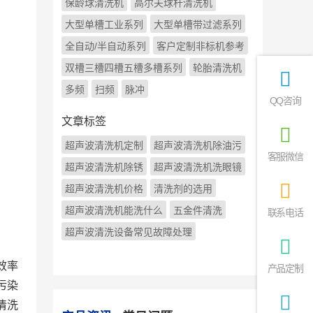
保龄球清洗机
高尔夫球杆清洗机
大型单槽工业系列
大型单槽带过滤系列
全自动/半自动系列
客户定制非标机参考
双槽三槽四槽五槽多槽系列
轮胎清洗机
多频
扫频
脉冲
QQ咨询
文章标签
超声波清洗机定制
超声波清洗机除油污
客服微信
超声波清洗机除锈
超声波清洗机洗眼镜
超声波清洗机价格
清洗剂的选用
超声波清洗机能洗什么
五金件清洗
联系电话
超声波清洗设备常见故障处理
效率
产品定制
污染
清洗