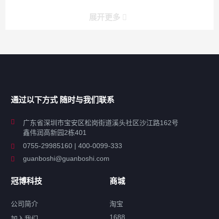
展开更多
产品分类导航
家用超声波清洗机
通过以下方式 随时与我们联系
商用超声波清洗机
广东省深圳市宝安区松岗街道溪头社区沙江路162号
鑫伟润高新园2栋401
工业超声波清洗设备
0755-29985160 | 400-0099-333
guanboshi@guanboshi.com
特种超声波洗净产品
冠博科技
商城
超声波配件
公司简介
淘宝
1688
加入我们