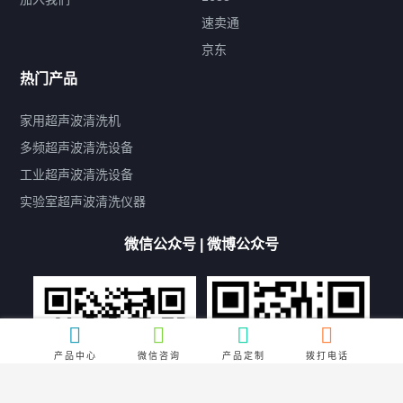
速卖通
标签云
京东
热门产品
产品标签
鼓泡
升降
抛动
漂洗
喷淋
烘干
脱气
变波
家用超声波清洗机
带加热
功率可调
投入式
多槽式
PLC面板
过滤循环
多频超声波清洗设备
双波脱气
机械旋钮系列
数码系列
定时功能
工业超声波清洗设备
厨具清洗机
超声波振板
超声波振棒
喷油嘴清洗机
实验室超声波清洗仪器
百叶扇清洗机
网纹辊清洗机
数码调功率系列
微信公众号 | 微博公众号
保龄球清洗机
高尔夫球杆清洗机
大型单槽工业系列
大型单槽带过滤系列
全自动/半自动系列
客户定制非标机参考
双槽三槽四槽五槽多槽系列
轮胎清洗机
多频
扫频
脉冲
产品中心
微信咨询
产品定制
拨打电话
文章标签