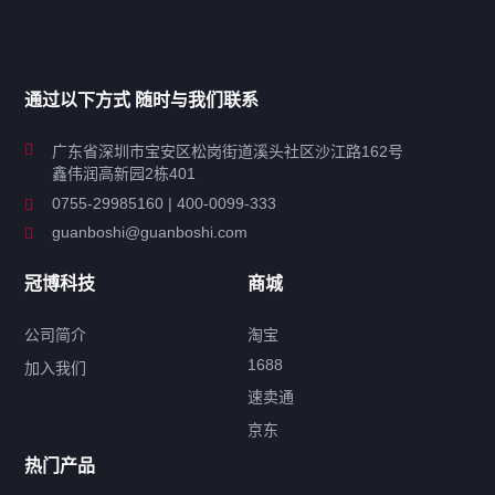
产品分类导航
家用超声波清洗机
通过以下方式 随时与我们联系
商用超声波清洗机
广东省深圳市宝安区松岗街道溪头社区沙江路162号
鑫伟润高新园2栋401
工业超声波清洗设备
0755-29985160 | 400-0099-333
guanboshi@guanboshi.com
特种超声波洗净产品
冠博科技
商城
超声波配件
公司简介
淘宝
1688
加入我们
速卖通
标签云
京东
热门产品
产品标签