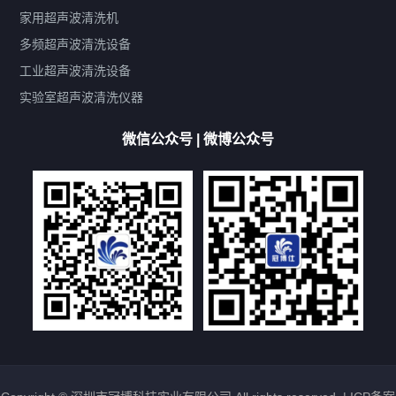
鼓泡
升降
抛动
漂洗
喷淋
烘干
脱气
变波
家用超声波清洗机
带加热
功率可调
投入式
多槽式
PLC面板
过滤循环
多频超声波清洗设备
双波脱气
机械旋钮系列
数码系列
定时功能
工业超声波清洗设备
厨具清洗机
超声波振板
超声波振棒
喷油嘴清洗机
实验室超声波清洗仪器
百叶扇清洗机
网纹辊清洗机
数码调功率系列
微信公众号 | 微博公众号
保龄球清洗机
高尔夫球杆清洗机
大型单槽工业系列
大型单槽带过滤系列
全自动/半自动系列
客户定制非标机参考
双槽三槽四槽五槽多槽系列
轮胎清洗机
多频
扫频
脉冲
文章标签
超声波清洗机定制
超声波清洗机除油污
超声波清洗机除锈
超声波清洗机洗眼镜
超声波清洗机价格
清洗剂的选用
超声波清洗机能洗什么
五金件清洗
超声波清洗设备常见故障处理