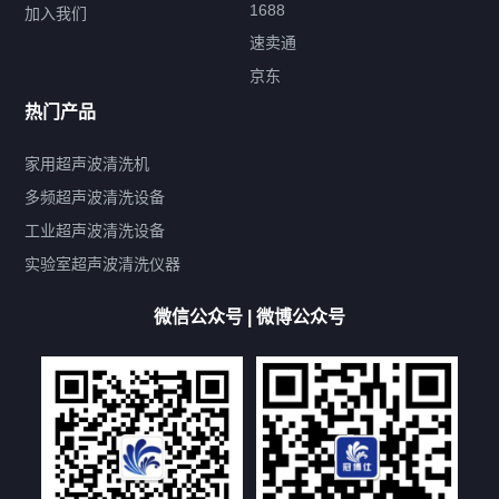
1688
加入我们
速卖通
标签云
京东
热门产品
产品标签
鼓泡
升降
抛动
漂洗
喷淋
烘干
脱气
变波
家用超声波清洗机
带加热
功率可调
投入式
多槽式
PLC面板
过滤循环
多频超声波清洗设备
双波脱气
机械旋钮系列
数码系列
定时功能
工业超声波清洗设备
厨具清洗机
超声波振板
超声波振棒
喷油嘴清洗机
实验室超声波清洗仪器
百叶扇清洗机
网纹辊清洗机
数码调功率系列
微信公众号 | 微博公众号
保龄球清洗机
高尔夫球杆清洗机
大型单槽工业系列
大型单槽带过滤系列
全自动/半自动系列
客户定制非标机参考
双槽三槽四槽五槽多槽系列
轮胎清洗机
多频
扫频
脉冲
文章标签