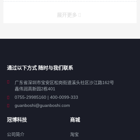
展开更多
产品分类导航
家用超声波清洗机
通过以下方式 随时与我们联系
商用超声波清洗机
广东省深圳市宝安区松岗街道溪头社区沙江路162号
鑫伟润高新园2栋401
工业超声波清洗设备
0755-29985160 | 400-0099-333
guanboshi@guanboshi.com
特种超声波洗净产品
冠博科技
商城
超声波配件
公司简介
淘宝