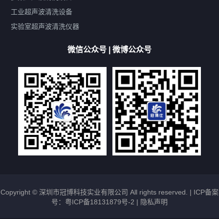
双波脱气
机械旋钮系列
数码系列
定时功能
工业超声波清洗设备
厨具清洗机
超声波振板
超声波振棒
喷油嘴清洗机
实验室超声波清洗仪器
百叶扇清洗机
网纹辊清洗机
数码调功率系列
微信公众号 | 微博公众号
保龄球清洗机
高尔夫球杆清洗机
大型单槽工业系列
大型单槽带过滤系列
全自动/半自动系列
客户定制非标机参考
双槽三槽四槽五槽多槽系列
轮胎清洗机
多频
扫频
脉冲
文章标签
超声波清洗机定制
超声波清洗机除油污
超声波清洗机除锈
超声波清洗机洗眼镜
超声波清洗机价格
清洗剂的选用
超声波清洗机能洗什么
五金件清洗
超声波清洗设备常见故障处理
Copyright © 深圳市冠博科技实业有限公司 All rights reserved. |
ICP备案
号：粤ICP备18131879号-2
|
隐私声明