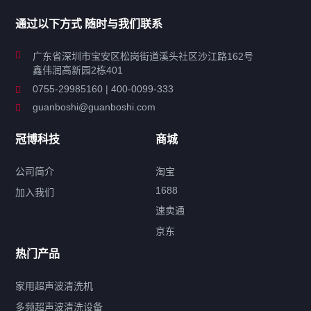
家用超声波清洗机
通过以下方式 随时与我们联系
商用超声波清洗机
广东省深圳市宝安区松岗街道溪头社区沙江路162号
鑫伟润高新园2栋401
工业超声波清洗设备
0755-29985160 | 400-0099-333
guanboshi@guanboshi.com
特种超声波洗净产品
冠博科技
商城
超声波配件
公司简介
淘宝
1688
加入我们
速卖通
标签云
京东
热门产品
产品标签
鼓泡
升降
抛动
漂洗
喷淋
烘干
脱气
变波
家用超声波清洗机
带加热
功率可调
投入式
多槽式
PLC面板
过滤循环
多频超声波清洗设备