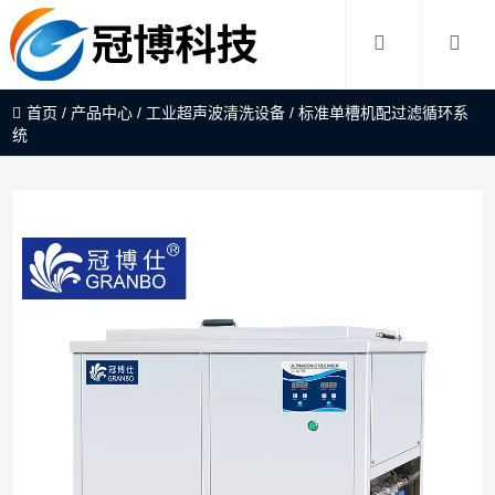
首页
/
产品中心
/
工业超声波清洗设备
/
标准单槽机配过滤循环系
统