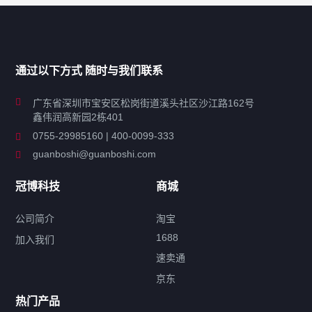
产品分类导航
家用超声波清洗机
通过以下方式 随时与我们联系
商用超声波清洗机
广东省深圳市宝安区松岗街道溪头社区沙江路162号
鑫伟润高新园2栋401
工业超声波清洗设备
0755-29985160 | 400-0099-333
guanboshi@guanboshi.com
特种超声波洗净产品
冠博科技
商城
超声波配件
公司简介
淘宝
1688
加入我们
速卖通
标签云
京东
热门产品
产品标签