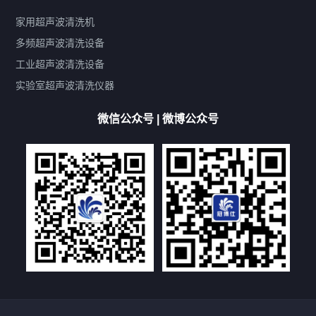
鼓泡
升降
抛动
漂洗
喷淋
烘干
脱气
变波
家用超声波清洗机
带加热
功率可调
投入式
多槽式
PLC面板
过滤循环
多频超声波清洗设备
双波脱气
机械旋钮系列
数码系列
定时功能
工业超声波清洗设备
厨具清洗机
超声波振板
超声波振棒
喷油嘴清洗机
实验室超声波清洗仪器
百叶扇清洗机
网纹辊清洗机
数码调功率系列
微信公众号 | 微博公众号
保龄球清洗机
高尔夫球杆清洗机
大型单槽工业系列
大型单槽带过滤系列
全自动/半自动系列
客户定制非标机参考
双槽三槽四槽五槽多槽系列
轮胎清洗机
多频
扫频
脉冲
文章标签
超声波清洗机定制
超声波清洗机除油污
超声波清洗机除锈
超声波清洗机洗眼镜
超声波清洗机价格
清洗剂的选用
超声波清洗机能洗什么
五金件清洗
超声波清洗设备常见故障处理