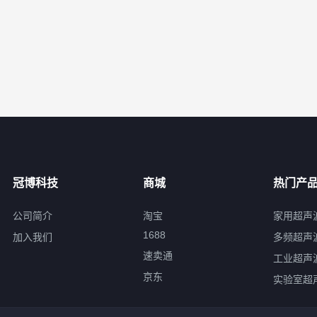
冠博科技
商城
热门产
公司简介
淘宝
家用超声
1688
加入我们
多频超声
速卖通
工业超声
京东
实验室超