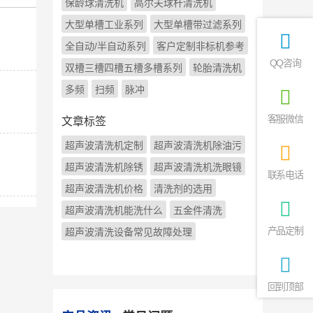
保龄球清洗机
高尔夫球杆清洗机
大型单槽工业系列
大型单槽带过滤系列
全自动/半自动系列
客户定制非标机参考
QQ咨询
双槽三槽四槽五槽多槽系列
轮胎清洗机
多频
扫频
脉冲
客服微信
文章标签
超声波清洗机定制
超声波清洗机除油污
超声波清洗机除锈
超声波清洗机洗眼镜
联系电话
超声波清洗机价格
清洗剂的选用
超声波清洗机能洗什么
五金件清洗
产品定制
超声波清洗设备常见故障处理
回到顶部