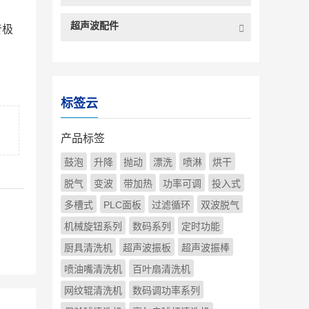
超声波配件
音极
标签云
产品标签
鼓泡
升降
抛动
漂洗
喷淋
烘干
脱气
变波
带加热
功率可调
投入式
多槽式
PLC面板
过滤循环
双波脱气
机械旋钮系列
数码系列
定时功能
厨具清洗机
超声波振板
超声波振棒
喷油嘴清洗机
百叶扇清洗机
网纹辊清洗机
数码调功率系列