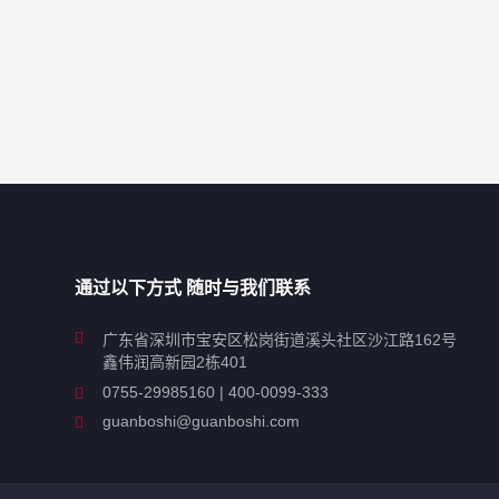
通过以下方式 随时与我们联系
广东省深圳市宝安区松岗街道溪头社区沙江路162号
鑫伟润高新园2栋401
0755-29985160 | 400-0099-333
guanboshi@guanboshi.com