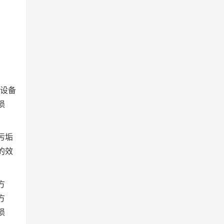
设备
损
污垢
的效
方
方
损