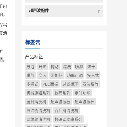
和包
超声波配件
响。
程虽
波清
标签云
扩
产品标签
丽。
鼓泡
升降
抛动
漂洗
喷淋
烘干
脱气
变波
带加热
功率可调
投入式
多槽式
PLC面板
过滤循环
双波脱气
机械旋钮系列
数码系列
定时功能
厨具清洗机
超声波振板
超声波振棒
喷油嘴清洗机
百叶扇清洗机
网纹辊清洗机
数码调功率系列