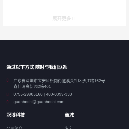
展开更多
产品分类导航
家用超声波清洗机
通过以下方式 随时与我们联系
商用超声波清洗机
广东省深圳市宝安区松岗街道溪头社区沙江路162号
鑫伟润高新园2栋401
工业超声波清洗设备
0755-29985160 | 400-0099-333
guanboshi@guanboshi.com
特种超声波洗净产品
冠博科技
商城
超声波配件
公司简介
淘宝