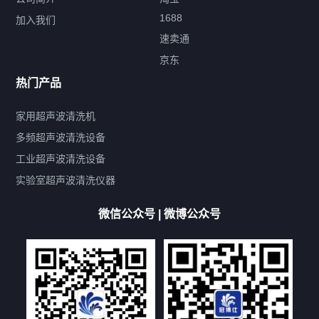
1688
加入我们
速卖通
标签云
京东
热门产品
产品标签
鼓泡
升降
抛动
漂洗
喷淋
烘干
脱气
变波
家用超声波清洗机
带加热
功率可调
投入式
多槽式
PLC面板
过滤循环
多频超声波清洗设备
双波脱气
机械旋钮系列
数码系列
定时功能
工业超声波清洗设备
厨具清洗机
超声波振板
超声波振棒
喷油嘴清洗机
实验室超声波清洗仪器
百叶扇清洗机
网纹辊清洗机
数码调功率系列
微信公众号 | 微博公众号
保龄球清洗机
高尔夫球杆清洗机
大型单槽工业系列
大型单槽带过滤系列
全自动/半自动系列
客户定制非标机参考
双槽三槽四槽五槽多槽系列
轮胎清洗机
多频
扫频
脉冲