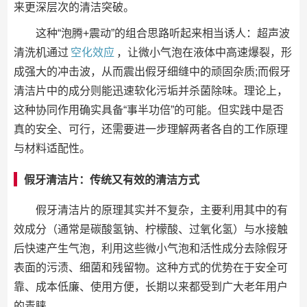
来更深层次的清洁突破。
这种“泡腾+震动”的组合思路听起来相当诱人：超声波
清洗机通过
空化效应
，让微小气泡在液体中高速爆裂，形
成强大的冲击波，从而震出假牙细缝中的顽固杂质;而假牙
清洁片中的成分则能迅速软化污垢并杀菌除味。理论上，
这种协同作用确实具备“事半功倍”的可能。但实践中是否
真的安全、可行，还需要进一步理解两者各自的工作原理
与材料适配性。
假牙清洁片：传统又有效的清洁方式
假牙清洁片的原理其实并不复杂，主要利用其中的有
效成分（通常是碳酸氢钠、柠檬酸、过氧化氢）与水接触
后快速产生气泡，利用这些微小气泡和活性成分去除假牙
表面的污渍、细菌和残留物。这种方式的优势在于安全可
靠、成本低廉、使用方便，长期以来都受到广大老年用户
的青睐。