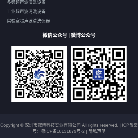
带加热
功率可调
投入式
多槽式
PLC面板
过滤循环
多频超声波清洗设备
双波脱气
机械旋钮系列
数码系列
定时功能
工业超声波清洗设备
厨具清洗机
超声波振板
超声波振棒
喷油嘴清洗机
实验室超声波清洗仪器
百叶扇清洗机
网纹辊清洗机
数码调功率系列
微信公众号 | 微博公众号
保龄球清洗机
高尔夫球杆清洗机
大型单槽工业系列
大型单槽带过滤系列
全自动/半自动系列
客户定制非标机参考
双槽三槽四槽五槽多槽系列
轮胎清洗机
多频
扫频
脉冲
文章标签
超声波清洗机定制
超声波清洗机除油污
超声波清洗机除锈
超声波清洗机洗眼镜
超声波清洗机价格
清洗剂的选用
超声波清洗机能洗什么
五金件清洗
超声波清洗设备常见故障处理
Copyright © 深圳市冠博科技实业有限公司 All rights reserved. |
ICP备案
号：粤ICP备18131879号-2
|
隐私声明