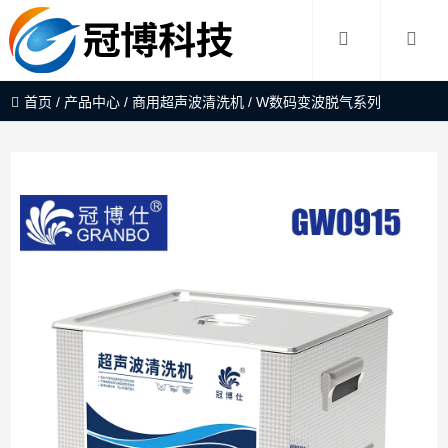
首页
/
产品中心
/
商用超声波清洗机
/
W数码变波脱气系列