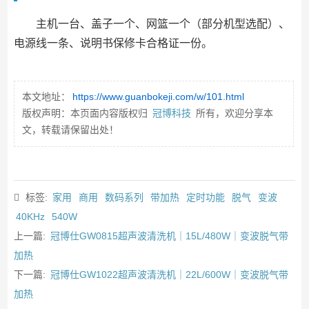
主机一台、盖子一个、网篮一个（部分机型选配）、
电源线一条、说明书保修卡合格证一份。
本文地址：
https://www.guanbokeji.com/w/101.html
版权声明：本页面内容版权归
冠博科技
所有，欢迎分享本
文，转载请保留出处！
标签:
家用
商用
数码系列
带加热
定时功能
脱气
变波
40KHz
540W
上一篇:
冠博仕GW0815超声波清洗机｜15L/480W｜变波脱气带
加热
下一篇:
冠博仕GW1022超声波清洗机｜22L/600W｜变波脱气带
加热