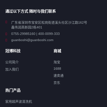
家用超声波清洗机
通过以下方式 随时与我们联系
商用超声波清洗机
广东省深圳市宝安区松岗街道溪头社区沙江路162号
鑫伟润高新园2栋401
工业超声波清洗设备
0755-29985160 | 400-0099-333
guanboshi@guanboshi.com
特种超声波洗净产品
冠博科技
商城
超声波配件
公司简介
淘宝
1688
加入我们
速卖通
标签云
京东
热门产品
产品标签
鼓泡
升降
抛动
漂洗
喷淋
烘干
脱气
变波
家用超声波清洗机