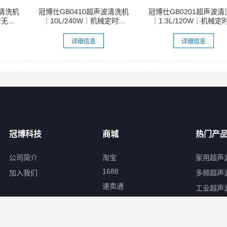
波清洗机
冠博仕GB0410超声波清洗机
冠博仕GB0201超声波清
...
｜10L/240W｜机械定时...
｜1.3L/120W｜机械定时.
详细信息
详细信息
冠博科技
商城
热门产
公司简介
淘宝
家用超声
1688
加入我们
多频超声
速卖通
工业超声
京东
实验室超