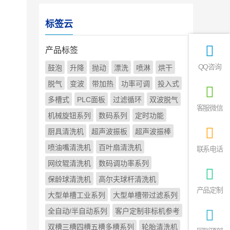
标签云
产品标签
QQ咨询
鼓泡
升降
抛动
漂洗
喷淋
烘干
脱气
变波
带加热
功率可调
投入式
多槽式
PLC面板
过滤循环
双波脱气
客服微信
机械旋钮系列
数码系列
定时功能
厨具清洗机
超声波振板
超声波振棒
喷油嘴清洗机
百叶扇清洗机
联系电话
网纹辊清洗机
数码调功率系列
保龄球清洗机
高尔夫球杆清洗机
产品定制
大型单槽工业系列
大型单槽带过滤系列
全自动/半自动系列
客户定制非标机参考
双槽三槽四槽五槽多槽系列
轮胎清洗机