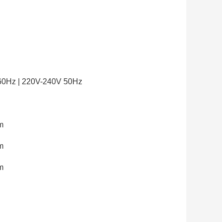
z | 220V-240V 50Hz
m
m
m