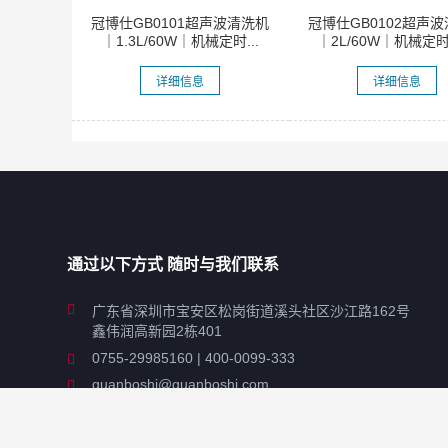
冠博仕GB0101超声波清洗机
冠博仕GB0102超声
｜1.3L/60W｜机械定时...
｜2L/60W｜机械定时无
详细信息
详细信息
通过以下方式 随时与我们联系
广东省深圳市宝安区松岗街道溪头社区沙江路162号
鑫伟润高新园2栋401
0755-29985160 | 400-0099-333
guanboshi@guanboshi.com