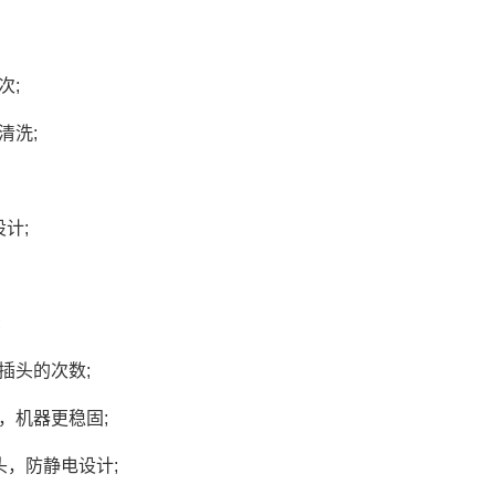
次;
清洗;
计;
;
插头的次数;
，机器更稳固;
头，防静电设计;