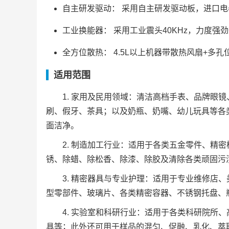
自主研发驱动： 采用自主研发驱动板，进口电
工业换能器： 采用工业震头40KHz，力度强劲
全方位散热： 4.5L以上机器带散热风扇+多孔
适用范围
1. 家用及民用领域：清洁高档手表、品牌眼
刷、假牙、茶具；以及奶瓶、奶嘴、幼儿玩具等各
面洁净。
2. 制造加工行业：适用于各类五金零件、精
锈、除蜡、除松香、除漆、除胶及清除各类顽固污
3. 精密器具与专业护理：适用于专业维修店
型零部件、玻璃片、各类精密容器、不锈钢托盘、
4. 实验室和科研行业：适用于各类科研院所
具等；此外还可用于样品的混匀、促融、乳化、萃