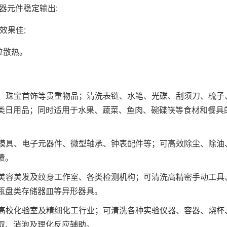
器元件稳定输出;
效果佳;
位散热。
镜、珠宝首饰等贵重物品；清洗表链、水笔、光碟、刮须刀、梳子
类日用品；同时适用于水果、蔬菜、鱼肉、碗碟筷等食材和餐具
密模具、电子元器件、微型轴承、钟表配件等；可高效除尘、除油
渍。
、美容美发及纹身工作室、各类检测机构；可清洗高精密手动工具
瓶盘类存储器皿等异形器具。
、高校化验室及精细化工行业；可清洗各种实验仪器、容器、烧杯
取、消泡及理化反应辅助。