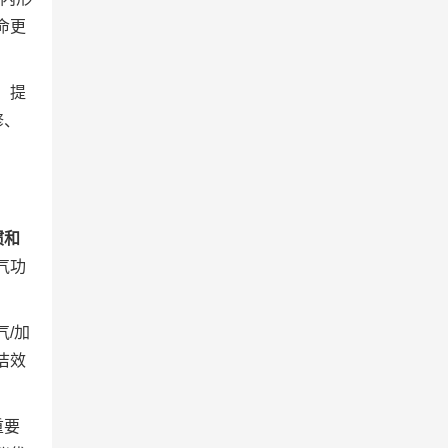
命更
，提
修、
惯和
气功
/加
洁效
重要