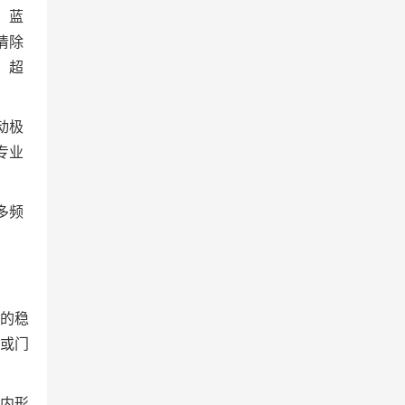
、蓝
清除
，超
动极
专业
多频
的稳
或门
内形