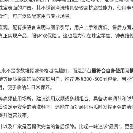
珠宝表面的冲击。其不锈钢清洗槽具备较高抗腐蚀能力，使用寿
操作，可广泛适配家用与专业场景。
直观，配有多语言说明与图示引导，用户上手难度低。售后方面
正实现产品、服务“双保险”。这也是为何在珠宝零售、钟表维
。
从来不是参数堆砌或价格越高越好，而是那台
最符合自身使用习
等硬质金属饰品的家庭用户，推荐选择300~500ml容量、带脱
实用，便于收纳与日常保养。
等高频使用场所，建议选用双频或多频组合、具备功率调节和脱气
质设定更安全的清洗频率，还能在面对顽固污垢时发挥更强的清
提升运营效率。
计以及厂家是否提供完善的售后保障。比起一味追求“最贵”，更