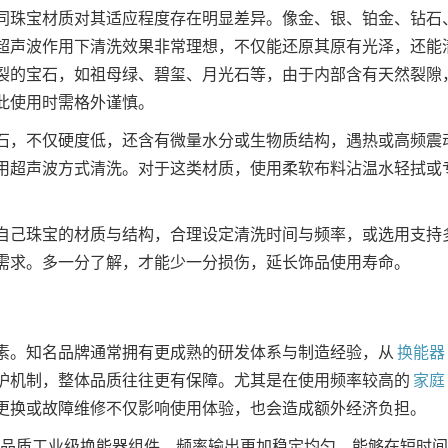
同珠宝材质对其适应程度存在明显差异。像金、银、铂金、钻石
超声波作用下清洗效果非常理想，不仅能还原其原有光泽，还能
裂的宝石，如祖母绿、碧玺、月光石等，由于内部含有天然裂隙
此使用时需格外谨慎。
石，不仅硬度低，还含有微量水分或生物质结构，遇热或高频震
用超声波方式清洗。对于这类材质，使用柔软布料沾温水轻拭或
自己珠宝的材质与结构，合理设定清洗时间与频率，或选用支持
需求。多一分了解，才能少一分损伤，延长饰品使用寿命。
素。知名品牌通常拥有更成熟的研发体系与制造经验，从
换能器
护机制，整体品质往往更有保障。尤其是在使用频率较高的
家庭
更换或故障维修不仅影响使用体验，也会造成额外经济负担。
品质工业级换能器组件，频率输出更加稳定均匀，能够在短时间