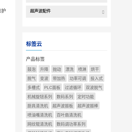
维护
超声波配件
标签云
产品标签
鼓泡
升降
抛动
漂洗
喷淋
烘干
脱气
变波
带加热
功率可调
投入式
多槽式
PLC面板
过滤循环
双波脱气
机械旋钮系列
数码系列
定时功能
厨具清洗机
超声波振板
超声波振棒
喷油嘴清洗机
百叶扇清洗机
网纹辊清洗机
数码调功率系列