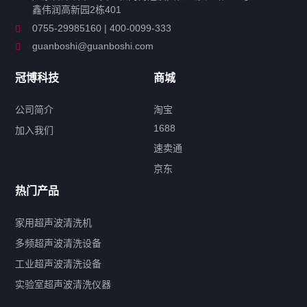
鑫伟润高新园2栋401
工业超声波清洗设备
0755-29985160 | 400-0099-333
guanboshi@guanboshi.com
特种超声波洗净产品
冠博科技
商城
超声波配件
公司简介
淘宝
1688
加入我们
速卖通
标签云
京东
热门产品
产品标签
鼓泡
升降
抛动
漂洗
喷淋
烘干
脱气
变波
家用超声波清洗机
带加热
功率可调
投入式
多槽式
PLC面板
过滤循环
多频超声波清洗设备
双波脱气
机械旋钮系列
数码系列
定时功能
工业超声波清洗设备
厨具清洗机
超声波振板
超声波振棒
喷油嘴清洗机
实验室超声波清洗仪器
百叶扇清洗机
网纹辊清洗机
数码调功率系列