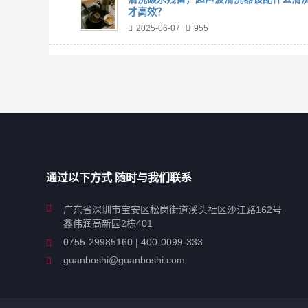
才高效？
2025-06-07
955
通过以下方式 随时与我们联系
广东省深圳市宝安区松岗街道溪头社区沙江路162号
鑫伟润高新园2栋401
0755-29985160 | 400-0099-333
guanboshi@guanboshi.com