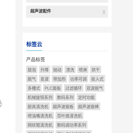
超声波配件
标签云
产品标签
鼓泡
升降
抛动
漂洗
喷淋
烘干
脱气
变波
带加热
功率可调
投入式
多槽式
PLC面板
过滤循环
双波脱气
机械旋钮系列
数码系列
定时功能
厨具清洗机
超声波振板
超声波振棒
喷油嘴清洗机
百叶扇清洗机
网纹辊清洗机
数码调功率系列