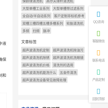
保龄球清洗机
高尔夫球杆清洗机
大型单槽工业系列
大型单槽带过滤系列
全自动/半自动系列
客户定制非标机参考
QQ咨询
双槽三槽四槽五槽多槽系列
轮胎清洗机
多频
扫频
脉冲
客服微信
文章标签
中液
超声波清洗机定制
超声波清洗机除油污
超声波清洗机除锈
超声波清洗机洗眼镜
确保
联系电话
超声波清洗机价格
清洗剂的选用
超声波清洗机能洗什么
五金件清洗
制和
产品定制
超声波清洗设备常见故障处理
回到顶部