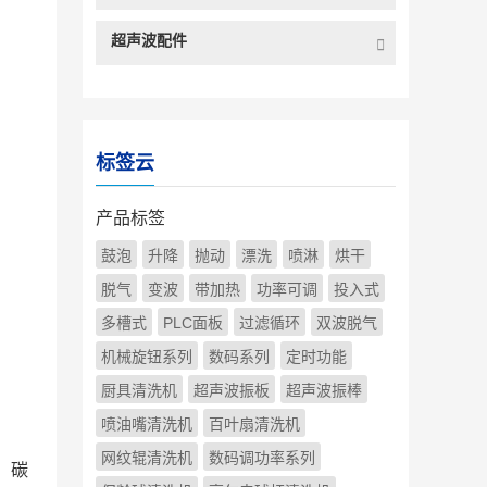
超声波配件
标签云
产品标签
鼓泡
升降
抛动
漂洗
喷淋
烘干
脱气
变波
带加热
功率可调
投入式
多槽式
PLC面板
过滤循环
双波脱气
机械旋钮系列
数码系列
定时功能
厨具清洗机
超声波振板
超声波振棒
喷油嘴清洗机
百叶扇清洗机
网纹辊清洗机
数码调功率系列
：碳