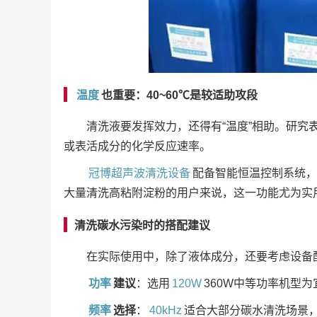
温度
也重要：40~60℃是较适助攻段
清洗液要发挥效力，还得有“温度”相助。研究
或表活成分的化学反应速率。
冠博超声波清洗设备
配备智能恒温控制系统，
大量清洗高粘附淀粉的用户来说，这一功能尤为实
清洗碳水污染时的搭配建议
在实际使用中，除了液体成分，还要考虑设备
功率
建议
：选用
120W
360W中等功率机型
频率
选择
：
40kHz
适合大部分碳水清洗场景，若